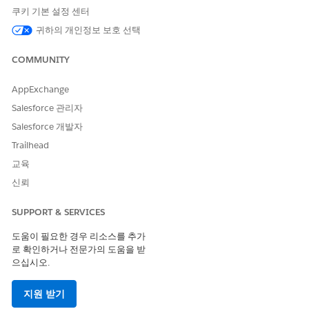
쿠키 기본 설정 센터
귀하의 개인정보 보호 선택
COMMUNITY
조직에서 Consumer Goods용 Einstein Analytics 앱을 사
노트
용할 수 없는 경우 관리자에게
Consumer Goods용 Analytics를
AppExchange
배포
하라고 안내하십시오.
Salesforce 관리자
Salesforce 개발자
Consumer Goods용 Analytics 앱은 다음의 두 가지 유형의 대시보
Trailhead
드가 포함되어 있습니다.
교육
CRM Analytics Studio
에서 앱을 통해 액세스되는 대시보드
신뢰
작업 중인 Salesforce 개체의 맥락에서 인사이트를 전달하는 포
함된 대시보드
SUPPORT & SERVICES
대시보드는 비즈니스의 주요 질문에 답변하기 위해 고안되었습니
도움이 필요한 경우 리소스를 추가
다.
로 확인하거나 전문가의 도움을 받
으십시오.
앱 내 대시보드
CRM Analytics Studio에서 앱을 통해 앱 내 대시보드에 액세스
할 수 있습니다.
지원 받기