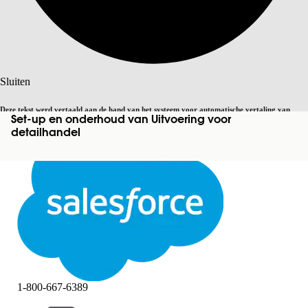
Zoeken
Sluiten
Deze tekst werd vertaald aan de hand van het systeem voor automatische vertaling van
Set-up en onderhoud van Uitvoering voor
Overschakelen op Engels
Niet nu
Salesforce. U vindt
hier
meer details.
detailhandel
Sluiten
Sluiten
1-800-667-6389