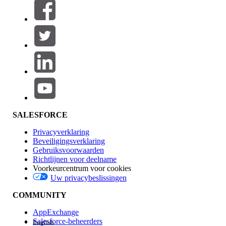
Filteren op (0)
FILTERS SELECTEREN
Productgebied
Toevoegen
Invloed op functies
SALESFORCE
Privacyverklaring
Beveiligingsverklaring
Gebruiksvoorwaarden
Richtlijnen voor deelname
Voorkeurcentrum voor cookies
Uw privacybeslissingen
Edition
COMMUNITY
AppExchange
Salesforce-beheerders
English