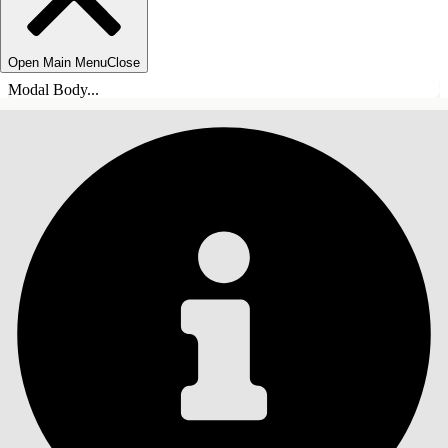
Open Main Menu
Close
Modal Body...
INHOUDSOPGAVE
Zoeken
Inhoudsopgave
weergeven
Inhoudsopgave