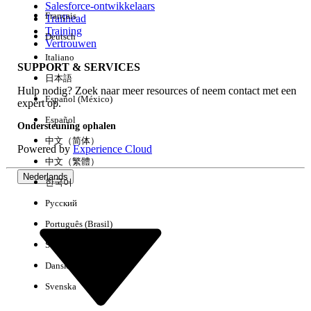
Salesforce-ontwikkelaars
Français
Trailhead
Ervaring
Training
Deutsch
Vertrouwen
Italiano
SUPPORT & SERVICES
日本語
Hulp nodig? Zoek naar meer resources of neem contact met een
Alles wissen
Gereed
Español (México)
expert op.
Español
Ondersteuning ophalen
中文（简体）
Powered by
Experience Cloud
中文（繁體）
Nederlands
한국어
Русский
Português (Brasil)
Suomi
Dansk
Svenska
Geen resultaten