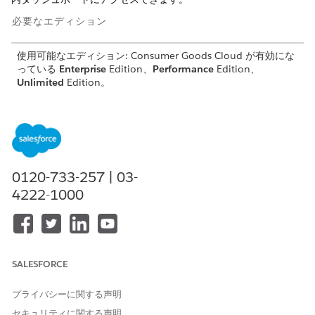
必要なエディション
使用可能なエディション: Consumer Goods Cloud が有効にな
っている
Enterprise
Edition、
Performance
Edition、
Unlimited
Edition。
ダッシュボードと、ダッシュボードで回答を得られる質問に関す
るいくつかの一般情報を次に示します。
アプリケーションランチャーから、
[Analytics Studio]
を選択
して、CRM Analytics ホームページを開きます。
0120-733-257 | 03-
左の列の
[参照]
の下から
[すべての項目]
を選択します。
4222-1000
[アプリケーション]
タブを選択し、自分のアプリケーションを
クリックします。すぐに見つからない場合は、Salesforce シ
ステム管理者に、アプリケーション作成時に付けた名前を問い
合わせてください。
アプリケーションが開いたので、
[ダッシュボード]
タブをクリッ
SALESFORCE
クして、アプリケーションのダッシュボードのすべてのリストを
表示します。
[Sales Manager Home]
ダッシュボードを見つけて
プライバシーに関する声明
開きます。このホームダッシュボードでは、営業マネージャーが
セキュリティに関する声明