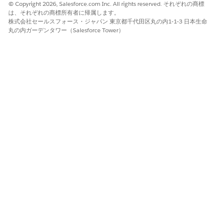
© Copyright 2026, Salesforce.com Inc. All rights reserved. それぞれの商標
Store Performance ダッシュボードのグラフでは、店舗に関する
は、それぞれの商標所有者に帰属します。
次の質問の回答を得ることができます。
株式会社セールスフォース・ジャパン 東京都千代田区丸の内1-1-3 日本生命
丸の内ガーデンタワー（Salesforce Tower）
Performance (パフォーマンス)
店舗のパフォーマンスは?
注意が必要な店舗は?
Correlation (相関関係)
リテールエグゼキューション KPI が店舗のパフォーマンス
にどのように影響しているか?
店舗訪問が店舗のコンプライアンスと収益にどのように影
響しているか?
Territory Performance
Territory Performance ダッシュボードのグラフでは、テリトリー
に関する次の質問の回答を得ることができます。
テリトリー内の販売トレンドは?
テリトリー内で売上が大幅に減少している市区町村は?
パフォーマンスが最も高い取引先、商品、または商品カテゴリ
は?
Whitespace Analysis (ホワイトスペースの分析)