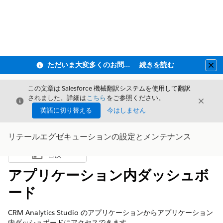
ただいま大変多くのお問い合わせをいただいており、ご連絡までにお時間を頂戴しております
続きを読む
Clo
この文章は Salesforce 機械翻訳システムを使用して翻訳
されました。詳細は
こちら
をご参照ください。
閉じる
閉じ
閉じる
英語に切り替える
今はしません
リテールエグゼキューションの設定とメンテナンス
目次
目次を表示
アプリケーション内ダッシュボ
ード
CRM Analytics Studio のアプリケーションからアプリケーション
内ダッシュボードにアクセスできます。