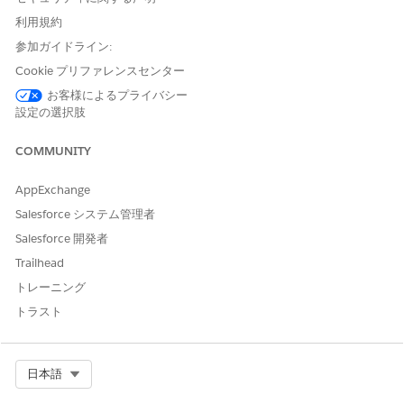
小売ビジネスの上位の主要な指標に関するインサイトをすばやく
取得できます。営業担当のパフォーマンス、テリトリーの収益、
利用規約
注意が必要な店舗、注意が必要な商品、および商品のホワイトス
参加ガイドライン:
ペースの概要を確認できます。
Cookie プリファレンスセンター
Sales Rep Performance
お客様によるプライバシー
Sales Rep Performance ダッシュボードは、注意が必要な営業担
設定の選択肢
当者を特定してそのパフォーマンスを改善するのに役立ちます。
このダッシュボードでは [Team Performance (チームのパフォー
COMMUNITY
マンス)] ページが開き、営業担当のランキング表と経時的なパフ
ォーマンスを示すグラフが表示されます。2 つの KPI の相関関係
AppExchange
に基づいて、パフォーマンスが最も高い営業担当のベストプラク
Salesforce システム管理者
ティスを判断します。
Salesforce 開発者
Team Performance (チームのパフォーマンス)
Trailhead
パフォーマンスが最も高い営業担当は誰ですか?
トレーニング
誰に注意が必要ですか?
トラスト
Sales Rep’s Performance (営業担当のパフォーマンス)
チームの平均と比較した営業担当のパフォーマンスは?
強みと改善点は?
Select Org
日本語
Store Performance