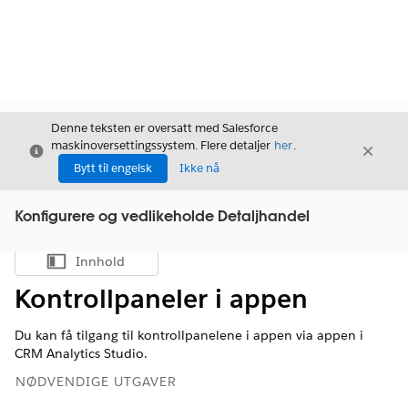
Denne teksten er oversatt med Salesforce
maskinoversettingssystem. Flere detaljer
her
.
Avslutt
Avslut
Avslutt
Bytt til engelsk
Ikke nå
Konfigurere og vedlikeholde Detaljhandel
Innhold
Vis innholdsfortegnelse
Kontrollpaneler i appen
Du kan få tilgang til kontrollpanelene i appen via appen i
CRM Analytics Studio.
NØDVENDIGE UTGAVER