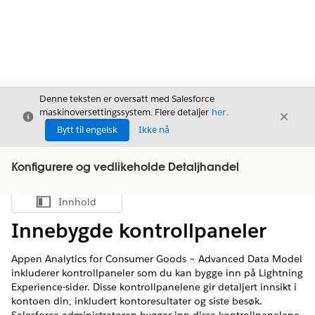
Denne teksten er oversatt med Salesforce
maskinoversettingssystem. Flere detaljer
her
.
Avslutt
Avslut
Avslutt
Bytt til engelsk
Ikke nå
Konfigurere og vedlikeholde Detaljhandel
Innhold
Vis innholdsfortegnelse
Innebygde kontrollpaneler
Appen Analytics for Consumer Goods – Advanced Data Model
inkluderer kontrollpaneler som du kan bygge inn på Lightning
Experience-sider. Disse kontrollpanelene gir detaljert innsikt i
kontoen din, inkludert kontoresultater og siste besøk.