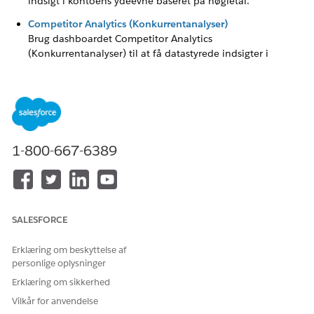
indsigt i kontoens ydeevne baseret på nøgletal.
Competitor Analytics (Konkurrentanalyser)
Brug dashboardet Competitor Analytics
(Konkurrentanalyser) til at få datastyrede indsigter i
konkurrentbrandet, produkttilstedeværelsen og deres
påvirkning under kampagneperioden.
Mit område
Dashboardet Mit område giver salgsmanagers en oversigt
over deres områdes ydeevne baseret på område, konto,
1-800-667-6389
butikker og produkter for at identificere de områder, der
har brug for opmærksomhed.
Produktydeevne
Dashboardet Product Performance (Produktydeevne) giver
indsigt i din forretningseffektivitet ved at analysere
SALESFORCE
ydeevnen for produktkategorien, brand, produkt,
sortiment og påvirkningen af reklamekampagner på
Erklæring om beskyttelse af
ydeevnen.
personlige oplysninger
Erklæring om sikkerhed
Sales Manager-indsigter
Dashboardet Sales Manager Insights
Vilkår for anvendelse