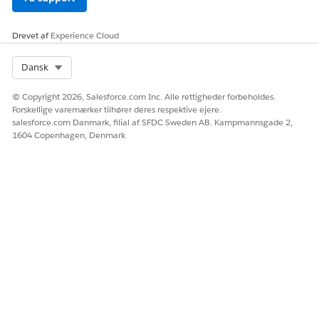
indsigt i salgstendenser, rangere elementer baseret på
omsætning eller mængde solgt og analysere
Drevet af
produktydeevnetendensen over årene.
Experience Cloud
Select Org
Dansk
© Copyright 2026, Salesforce.com Inc. Alle rettigheder forbeholdes.
LØSTE DENNE ARTIKEL DIT PROBLEM?
Forskellige varemærker tilhører deres respektive ejere.
Giv os besked, så vi kan forbedre os!
salesforce.com Danmark, filial af SFDC Sweden AB. Kampmannsgade 2,
1604 Copenhagen, Denmark
Ja
Nej