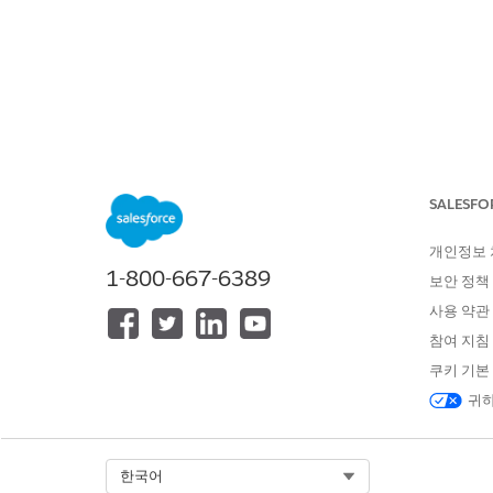
SALESFORCE 도움말
문서
리테일
위치:
목차 표시
앱 내 대시
SALESFO
개인정보
CRM Analytics Studio
1-800-667-6389
보안 정책
계정 성과
사용 약관
계정 성과 대시보드는 핵심 성
참여 지침
경쟁사 분석
쿠키 기본
경쟁사 분석 대시보드를 사용하여
귀하
내 영역
내 영역 대시보드는 주의를 기울
공합니다.
Select Org
한국어