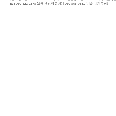
TEL : 080-822-1378 (솔루션 상담 문의) | 080-805-9651 (기술 지원 문의)
, 브랜드, 제품, 구색, 프로모션이 성과에 미치는 영향을 분석하여 비즈
는 영역별로 현재 분기 매출을 분석하고 주의를 기울여야 하는 매장 및
성과를 평가하고 잠재력이 큰 매장의 제품 공백 기회를 식별할 수 있습니
 팀의 성과와 세일즈 담당자 개인의 성과에 대한 개요를 제공합니다.
대시보드를 사용하여 프로모션에 대한 리테일 매장의 참여를 평가합니다.
및 매출을 향상할 기회를 식별하는 인사이트를 제공합니다. 대시보드를 사
않은 세일즈 잠재력이 있는 매장을 식별합니다. 또한 세일즈 추세에 대한 
하고, 시간의 흐름에 따라 제품 성과 추세를 분석할 수 있습니다.
?