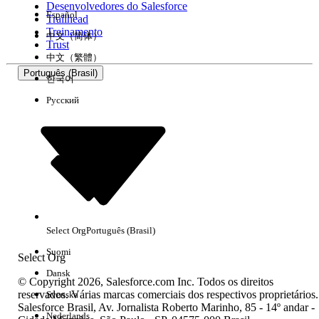
Desenvolvedores do Salesforce
Español
Trailhead
Experiência
Treinamento
中文（简体）
Trust
中文（繁體）
Português (Brasil)
한국어
Русский
Limpar tudo
Concluído
Select Org
Português (Brasil)
Suomi
Select Org
Dansk
© Copyright 2026, Salesforce.com Inc. Todos os direitos
reservados. Várias marcas comerciais dos respectivos proprietários.
Svenska
Salesforce Brasil, Av. Jornalista Roberto Marinho, 85 - 14º andar -
Sem resultados
Nederlands