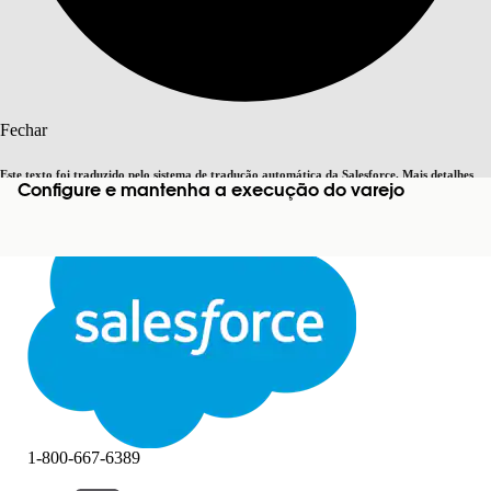
Pesquisar
Fechar
Este texto foi traduzido pelo sistema de tradução automática da Salesforce. Mais detalhes
Configure e mantenha a execução do varejo
Alternar para inglês
Agora não
aqui
.
Fechar
Fechar
1-800-667-6389