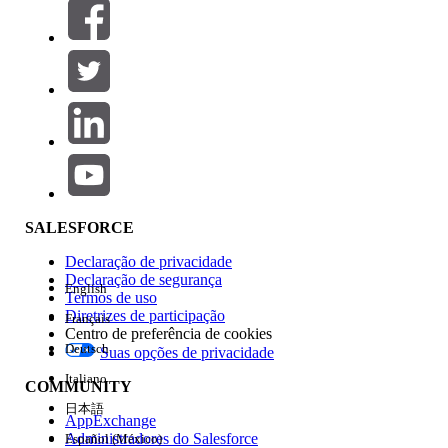
Filtros (0)
SELECIONAR FILTROS
Adicionar
Área de produtos
Impacto do recurso
SALESFORCE
Declaração de privacidade
Declaração de segurança
English
Termos de uso
Diretrizes de participação
Français
Centro de preferência de cookies
Deutsch
Suas opções de privacidade
Edição
Italiano
COMMUNITY
日本語
AppExchange
Administradores do Salesforce
Español (México)