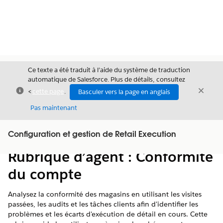
Ce texte a été traduit à l’aide du système de traduction
automatique de Salesforce. Plus de détails, consultez
Fermer
Ferme
<
cette page
.
Basculer vers la page en anglais
Fermer
Pas maintenant
Table des
Configuration et gestion de Retail Execution
Afficher la table des matières
matières
Rubrique d’agent : Conformité
du compte
Analysez la conformité des magasins en utilisant les visites
passées, les audits et les tâches clients afin d'identifier les
problèmes et les écarts d'exécution de détail en cours. Cette