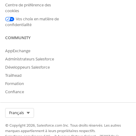
Centre de préférence des
Pouvez-vous
Résume les
EmployeeCopilot
cookies
résumer les
principaux
__IdentifyRecord
performances de
problèmes de
Vos choix en matière de
ByName
ce magasin en
conformité tels
confidentialité
conformité au
que le non-
GetReVisitsByAcco
cours des visites
respect des
unt
COMMUNITY
passées ?
consignes
GetReCustomerTa
relatives aux
affichages
AppExchange
sksByAccount
promotionnels
Administrateurs Salesforce
(par exemple, les
affichages
Développeurs Salesforce
manquants), les
Trailhead
problèmes de
disponibilité des
Formation
stocks et les
Confiance
problèmes
critiques relatifs
aux actifs (par
exemple, les
Select Org
Français
fluctuations de
température dans
© Copyright 2026, Salesforce.com Inc. Tous droits réservés. Les autres
les réfrigérateurs).
marques appartiennent à leurs propriétaires respectifs.
Fournir des