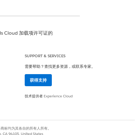
Goods Cloud 加载项许可证的
SUPPORT & SERVICES
需要帮助？查找更多资源，或联系专家。
店、产品和资产）和活动的客户任务，
获得支持
复
技术提供者
Experience Cloud
了关键的合规性问题，例如不符合促销展示
（例如，缺少展示）、库存可用性问题和关
产问题（例如冰箱的温度波动）。为未来的
性提供改进和解决方案和建议。
有权利。其他各商标均为其各自的所有人所有。
co, CA 94105, United States