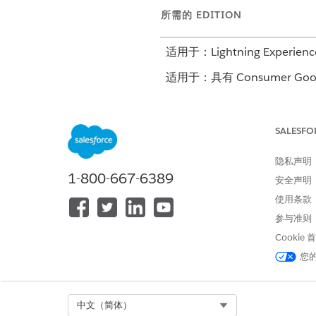
所需的 EDITION
适用于：Lightning Experienc
适用于：具有 Consumer Goods 
Agentforce 1
、
Einstein 1
、
E
SALESFO
工作原理
隐私声明
用户可以要求助理提供商店过
1-800-667-6389
以生成关于商店一致性和合规
安全声明
使用条款
用户输入
参与准则
您能否总结一下这家商店在过去几
Cookie
现如何？
您
Select Org
中文（简体）