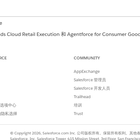
e
Cloud Retail Execution 和 Agentforce for Consumer 
nterprise
和
Unlimited
Edition。
RCE
COMMUNITY
AppExchange
去合规情况的摘要。客服人员评估已完成的走访、相关审计（商
历史的报表。
Salesforce 管理员
Salesforce 开发人员
使用的操作
代理回
Trailhead
次访问中的表
总结
EmployeeCopilot__IdentifyRecordByN
 首选项中心
培训
指南
ame
的隐私选择
Trust
键资
合规
GetReVisitsByAccount
© Copyright 2026, Salesforce.com Inc. 公司版权所有。保留所
GetReCustomerTasksByAccount
Salesforce, Inc. Salesforce Tower, 415 Mission Street, 3rd Floor, San Francis