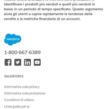
identificare i prodotti più venduti e quelli più venduti in
basso in un periodo di tempo specificato. Questo argomento
aiuta gli utenti a capire rapidamente le tendenze delle
vendite e le metriche finanziarie di un account.
VERSIONI (EDITION) RICHIESTE
Disponibile nelle versioni: Lightning Experience
Disponibile in: Edizioni
Agenteforce 1
,
Einstein 1
,
Enterprise
e
Unlimited
con licenze aggiuntive Consumer
1-800-667-6389
Goods Cloud Retail Execution e Agentforce for Consumer
Goods Cloud.
Funzionamento
SALESFORCE
Gli utenti possono chiedere un riepilogo delle prestazioni per
un intervallo di date specifico. L'agente utilizza i dati di
Informativa sulla privacy
preordini, consegne e fatture nelle fasi Pronto o Rilasciato per
Informativa sulla protezione
calcolare il reddito totale, determinare i valori degli ordini e
Condizioni di utilizzo
identificare i prodotti con le vendite più alte e più basse per
impostazione predefinita fino al 20% superiore e inferiore se
Linee guida per la