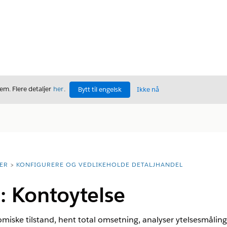
m. Flere detaljer
her
.
Bytt til engelsk
Ikke nå
ER
KONFIGURERE OG VEDLIKEHOLDE DETALJHANDEL
 Kontoytelse
ke tilstand, hent total omsetning, analyser ytelsesmålinge