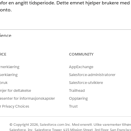
or en angitt tidsperiode. Dette emnet hjelper brukere med å
onto.
rience
instein 1
,
Enterprise
og
Unlimited
Edition med tilleggslise
ent for Consumer Goods Cloud.
RCE
COMMUNITY
rnerklæring
AppExchange
serklæring
Salesforce-administratorer
sammendrag for et bestemt datoområde. Agenten bruker data
 bruk
Salesforce-utviklere
 eller Utgitt-fasen til å beregne total omsetning, bestillingsve
njer for deltakelse
Trailhead
m standard, med øvre og nedre 20 % hvis det ikke oppgis pr
esenter for informasjonskapsler
Opplæring
r Privacy Choices
Trust
HANDLING BRUKT
AGEN
r denne
Gir b
EmployeeCopilot__IdentifyRecordByN
omsetn
© Copyright 2026, Salesforce.com Inc. Med enerett. Ulike varemerker tilhøre
ame
bests
Salesforce, Inc. Salesforce Tower, 415 Mission Street, 3rd Floor, San Francis