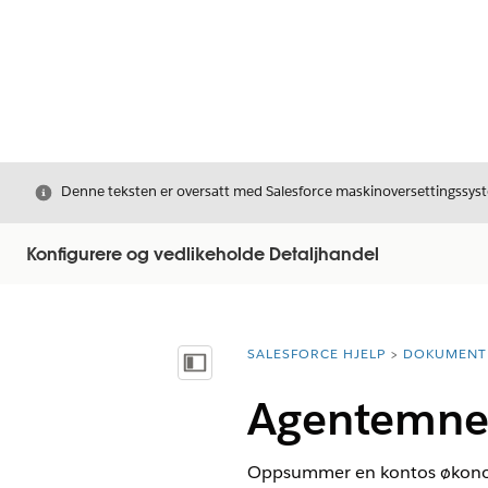
Avslutt
Denne teksten er oversatt med Salesforce maskinoversettingssyste
Konfigurere og vedlikeholde Detaljhandel
SALESFORCE HJELP
DOKUMENT
Du er her:
Vis innholdsfortegnelse
Agentemne:
Oppsummer en kontos økonomis