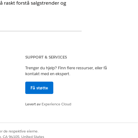
 raskt forstå salgstrender og
nsene Consumer Goods Cloud Retail
SUPPORT & SERVICES
Trenger du hjelp? Finn flere ressurser, eller få
kontakt med en ekspert.
 fra forhåndsbestillinger,
Få støtte
rdier og identifisere de høyeste og
osentverdier.
Levert av
Experience Cloud
TSVAR
estillingsoppsummeringen, total
ing for kvartalet, identifiserer
r de respektive eierne.
elgende produkter etter total mengde,
co, CA 94105, United States