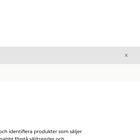
Stäng
Stäng
ch identifiera produkter som säljer
nabbt förstå säljtrender och