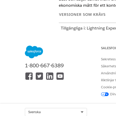
ekonomiska mått för ett kont
VERSIONER SOM KRÄVS
Tillgängliga i: Lightning Expe
Tillgängliga i: Tilläggslicens
Consumer Goods Cloud Retai
SALESFO
Så fungerar det
Sekretess
1-800-667-6389
Säkerhets
Användare kan be om en prest
Användnin
leveranser och fakturor i fas
Riktlinjer
produkter som säljer högst o
Cookie-p
ANVÄNDARINMATNING
Dina
Ge mig resultatsammanfattninge
konto för det senaste kvartalet.
Select Org
Svenska