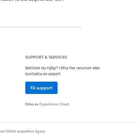
ns med tilläggslicenserna
SUPPORT & SERVICES
Behöver du hjälp? Hitta fler resurser eller
kontakta en expert.
en använder data från förordrar,
Få support
ämma ordervärden och identifiera de
tser inte anges.
Drivs av
Experience Cloud
TSVAR
rdersammanfattningen, totala intäkter
artalet, identifierar produkter som
en tillhör respektive ägare.
 bäst efter total kvantitet och listar
kter som säljer sämst.