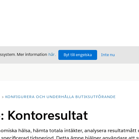
gssystem. Mer information
här
.
Byt till engelska
Inte nu
T
KONFIGURERA OCH UNDERHÅLLA BUTIKSUTFÖRANDE
 Kontoresultat
iska hälsa, hämta totala intäkter, analysera resultatmått o
 specificerad tidsperiod. Detta ämne hjälper användare att s