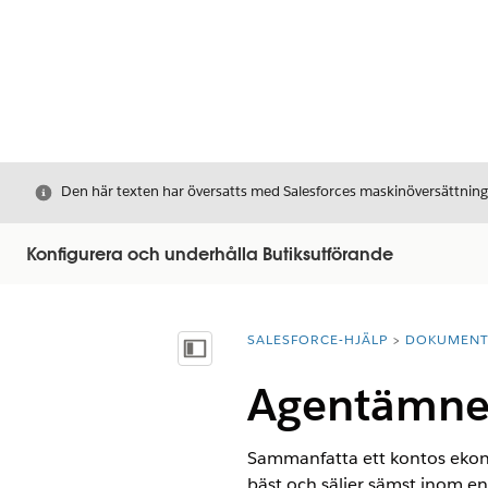
Stäng
Den här texten har översatts med Salesforces maskinöversättnin
Konfigurera och underhålla Butiksutförande
SALESFORCE-HJÄLP
DOKUMEN
Du är här:
Visa innehållsförteckning
Agentämne:
Sammanfatta ett kontos ekonom
bäst och säljer sämst inom en