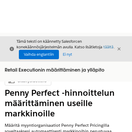
Tämä teksti on käännetty Salesforcen
konekäännösjärjestelmän avulla. Katso lisätietoja
täältä
.
Sulje
Sulje
Sulje
Vaihda englantiin
Ei nyt
Retail Executionin määrittäminen ja ylläpito
Sisällysluettelo
Näytä sisällysluettelo
Penny Perfect -hinnoittelun
määrittäminen useille
markkinoille
Määritä myyntiorganisaatiot Penny Perfect Pricingilla
soveltaaksesi automaattisesti markkinoihin perustuvaa