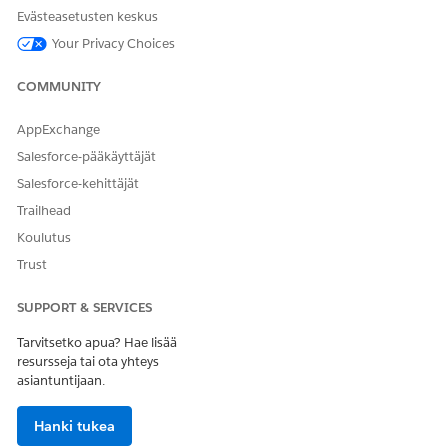
Evästeasetusten keskus
KATSO MYÖS:
Your Privacy Choices
Täydellisen Penny-hinnoittelun ymmärtäminen
COMMUNITY
AppExchange
RATKAISIKO TÄMÄ ARTIKKELI ONGELMASI?
Salesforce-pääkäyttäjät
Anna palautetta, jotta voimme kehittyä!
Salesforce-kehittäjät
Kyllä
Ei
Trailhead
Koulutus
Trust
SUPPORT & SERVICES
Tarvitsetko apua? Hae lisää
resursseja tai ota yhteys
asiantuntijaan.
Hanki tukea