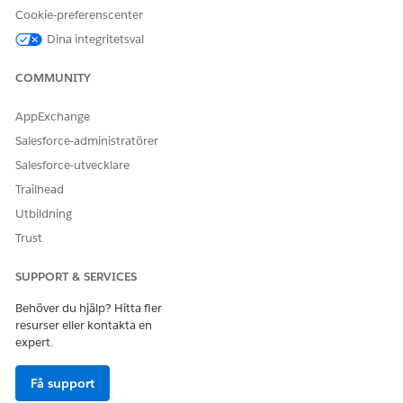
Cookie-preferenscenter
Dina integritetsval
LÖSTE DENNA ARTIKEL DITT PROBLEM?
COMMUNITY
Berätta för oss vad vi kan förbättra!
AppExchange
Ja
Nej
Salesforce-administratörer
Salesforce-utvecklare
Trailhead
Utbildning
Trust
SUPPORT & SERVICES
Behöver du hjälp? Hitta fler
resurser eller kontakta en
expert.
Få support