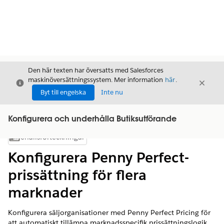
Den här texten har översatts med Salesforces
maskinöversättningssystem. Mer information
här
.
Stäng
Stäng
Stäng
Byt till engelska
Inte nu
Konfigurera och underhålla Butiksutförande
Innehållsförteckningar
Visa innehållsförteckning
Konfigurera Penny Perfect-
prissättning för flera
marknader
Konfigurera säljorganisationer med Penny Perfect Pricing för
att automatiskt tillämpa marknadsspecifik prissättningslogik