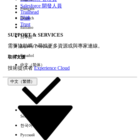
Salesforce 開發人員
Français
經驗
Trailhead
訓練
Deutsch
Trust
Italiano
SUPPORT & SERVICES
日本語
全部清除
完成
需要協助嗎？尋找更多資源或與專家連線。
Español (México)
Español
取得支援
中文（简体）
技術提供者
Experience Cloud
中文（繁體）
Select Org
中文（繁體）
한국어
Русский
沒有結果