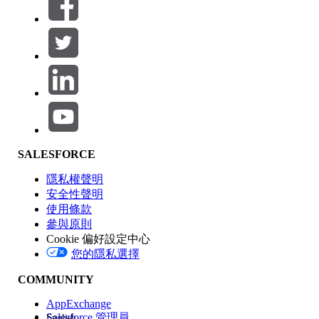
篩選器 (0)
選取篩選
新增
產品區域
SALESFORCE
功能影響
隱私權聲明
安全性聲明
使用條款
參與原則
Cookie 偏好設定中心
版本
您的隱私選擇
COMMUNITY
AppExchange
Salesforce 管理員
English