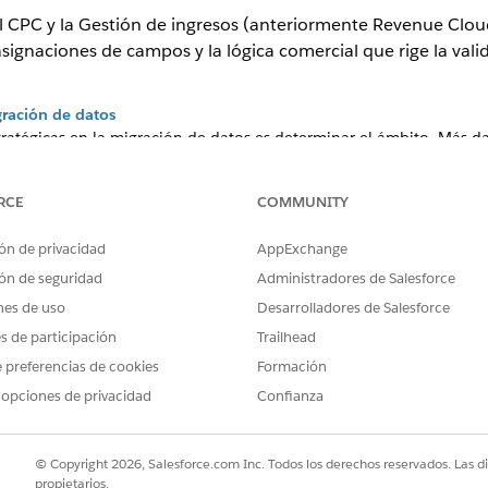
l CPC y
la Gestión de
ingresos
(anteriormente Revenue Clou
asignaciones de campos y la lógica comercial que rige la vali
ración de datos
tratégicas en la migración de datos es determinar el ámbito. Más d
ión de datos transaccionales
tionar datos transaccionales en vivo para ponderar la simplicidad 
RCE
COMMUNITY
 y la creación de informes unificados.
ón de privacidad
AppExchange
 consideraciones técnicas
CPQ a Revenue Management es un cambio arquitectónico. El equipo 
ón de seguridad
Administradores de Salesforce
pietarios comerciales, debe comprender los cambios del modelo de
nes de uso
Desarrolladores de Salesforce
nes. Revise estos cambios de arquitectura del sistema y consideracio
es de participación
Trailhead
comunes y garantizar la integridad de los datos en todos los compo
 preferencias de cookies
Formación
ara componentes de datos
 opciones de privacidad
Confianza
render el nivel de automatización para cada componente de datos 
zo manual o revisión de expertos.
© Copyright 2026, Salesforce.com Inc. Todos los derechos reservados. Las d
propietarios.