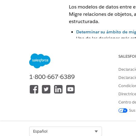
Los modelos de datos entre e
Migre relaciones de objetos, 
estructurada.
Determinar su ámbito de mig
Una de las decisiones más es
Comparar enfoques de migrac
Compare cuatro formas de ges
SALESFO
sistema, el esfuerzo continuo
Declaraci
Cambios en la arquitectura y
1-800-667-6389
La migración de Salesforce 
Declaraci
candidatos funcionales y pro
Condicio
pedidos, activos e integracio
Directric
migración, evitar problemas 
Centro de
Ámbito de automatización p
Sus
Utilice esta tabla para comp
de datos que requiere esfuer
Select Org
Español