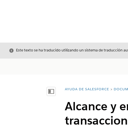
Cerrar
Este texto se ha traducido utilizando un sistema de traducción a
AYUDA DE SALESFORCE
DOCUM
Usted está aquí:
Mostrar índice de materias
Alcance y 
transaccion