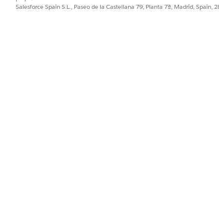
Salesforce Spain S.L., Paseo de la Castellana 79, Planta 7ª, Madrid, Spain, 
PROBLEMA?
ejorar!