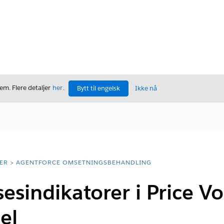
m. Flere detaljer
her
.
Bytt til engelsk
Ikke nå
ER
AGENTFORCE OMSETNINGSBEHANDLING
lsesindikatorer i Price 
el