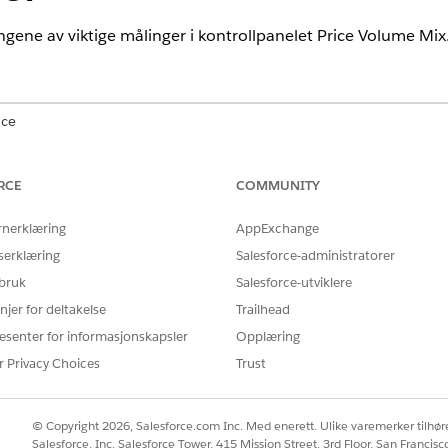
gene av viktige målinger i kontrollpanelet Price Volume Mix
nce
renset
utgave av
omsetningsledelse
RCE
COMMUNITY
DESCRIPTION
BERE
rnerklæring
AppExchange
Omsetning som er generert fra produktet
Summe
serklæring
eller produktlinjen i forrige periode.
Salesforce-administratorer
trans
forri
 bruk
Salesforce-utviklere
Påvirkningen av en eventuell pris øker i
(Ny p
njer for deltakelse
Trailhead
omsetningen for den valgte perioden.
esenter for informasjonskapsler
Opplæring
Påvirkningen av en hvilken som helst pris
(Gamm
r Privacy Choices
Trust
reduseres for omsetningen for den valgte
perioden.
© Copyright 2026, Salesforce.com Inc. Med enerett. Ulike varemerker tilhøre
Reduksjonen i mengden av solgte
Forri
Salesforce, Inc. Salesforce Tower, 415 Mission Street, 3rd Floor, San Francis