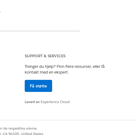
.
SUPPORT & SERVICES
GNING
Trenger du hjelp? Finn flere ressurser, eller få
n av omsetningen fra alle
kontakt med en ekspert.
aksjoner for det valgte produktet i
ge periode.
Få støtte
ris - Gammel pris) * Mengde solgt.
Levert av
Experience Cloud
el pris - ny pris) * Mengde solgt.
r de respektive eierne.
ge mengde solgt - gjeldende mengde
co, CA 94105, United States