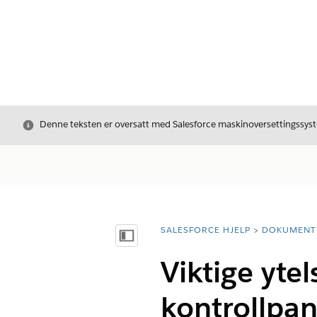
Avslutt
Denne teksten er oversatt med Salesforce maskinoversettingssyste
SALESFORCE HJELP
DOKUMENT
Du er her:
Vis innholdsfortegnelse
Viktige yte
kontrollpan