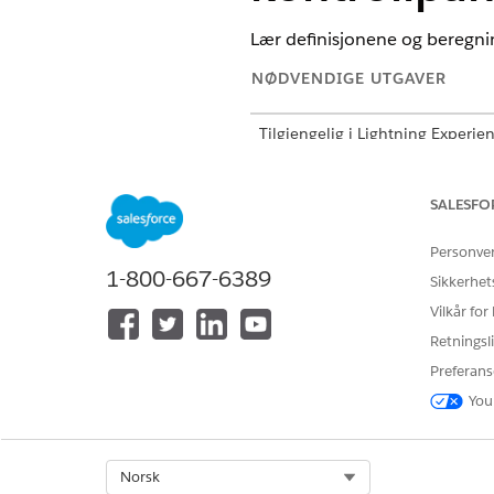
Lær definisjonene og beregnin
NØDVENDIGE UTGAVER
Tilgjengelig i Lightning Experie
Tilgjengelig i
Enterprise
og
Ubeg
SALESFO
MÅLING
Personve
Tidligere omsetning
1-800-667-6389
Sikkerhet
Vilkår for
Prisøkning
Retningsli
Preferans
Prisreduksjon
You
Select Org
Norsk
Økning av volum