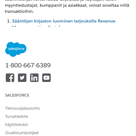
myyntiedustajat, kumppanit ja asiakkaat, voivat soveltaa niitä
transaktioihin.
Sääntöjen kirjaston luominen tarjouksille Revenue
Managementissa (beta)
Sääntökirjasto kartoittaa kontekstimääritelmien tunnisteet
kenttiin, joita käytetään tarjousten ja tarjouksen
oikeutusehtojen määrittämiseen. Luo sääntöjen kirjasto
hinnoittelun suunnitteluohjelmalle, jota käytetään
tarjousten luomiseen.
1-800-667-6389
Hinnoittelutoimintosi määrittäminen tarjouksille Revenue
Managementissa (beta)
Lisää Tarjouskampanjan suoritus -elementti
oletusarvoiseen transaktioiden hinnoitteluprosessiisi
käyttääksesi tarjouksiin liittyviä alennuksia hintojen
SALESFORCE
laskutoimien aikana.
Tietosuojalausunto
Configurator-kulkujen muokkaaminen tarjousten
Turvatiedote
näyttämiseksi Revenue Managementissa (beta)
Kulut määrittävät, voitko tarkastella ja käyttää sopivia
Käyttöehdot
tarjouksia. Muokkaa kaikkia käyttämääsi
Osallistumisohjeet