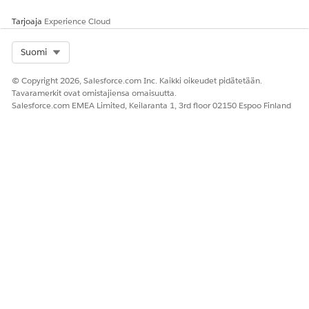
Kyllä
Ei
Tarjoaja
Experience Cloud
Select Org
Suomi
© Copyright 2026, Salesforce.com Inc. Kaikki oikeudet pidätetään.
Tavaramerkit ovat omistajiensa omaisuutta.
Salesforce.com EMEA Limited, Keilaranta 1, 3rd floor 02150 Espoo Finland