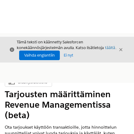
Tämä teksti on käännetty Salesforcen
konekäännösjärjestelmän avulla. Katso lisätietoja
täältä
.
Sulje
Sulje
Sulje
Vaihda englantiin
Ei nyt
Sisällysluettelo
Näytä sisällysluettelo
Tarjousten määrittäminen
Revenue Managementissa
(beta)
Ota tarjoukset käyttöön transaktioille, jotta hinnoittelun
suunnittelijat voivat luoda tarjouksia ja käyttäjät, kuten