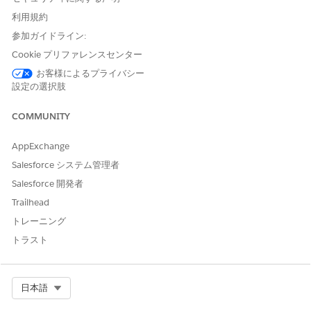
いてプロモーションを表示できるようにチャネルを設定しま
利用規約
す。取引先通貨ではなく取引通貨に基づいてプロモーションを
参加ガイドライン:
表示するように商品検出コンテキスト定義とフローをカスタマ
Cookie プリファレンスセンター
イズします。
お客様によるプライバシー
収益管理のプロモーションの有効化 (ベータ)
設定の選択肢
プロモーションを有効にして、価格設定デザイナーがプロモー
ションを設計して対象資格ルールを定義できるようにし、ユー
COMMUNITY
ザーがこれらのプロモーションを取引に適用できるようにしま
す。
AppExchange
Salesforce システム管理者
Salesforce 開発者
Trailhead
この記事で問題は解決されましたか?
ご意見をお待ちしております。
トレーニング
トラスト
はい
いいえ
Select Org
日本語