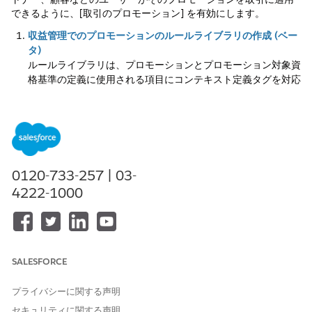
できるように、[取引のプロモーション] を有効にします。
収益管理でのプロモーションのルールライブラリの作成 (ベー
タ)
ルールライブラリは、プロモーションとプロモーション対象資
格基準の定義に使用される項目にコンテキスト定義タグを対応
付けます。価格設定デザイナーがプロモーションを作成すると
きに使用するルールライブラリを作成します。
収益管理でのプロモーションの価格設定手順の設定 (ベータ)
デフォルトの取引価格設定手順に [プロモーション実行] 要素
を追加して、価格計算時にプロモーション関連の割引を適用し
0120-733-257 | 03-
ます。
4222-1000
収益管理にプロモーションを表示するためのコンフィグレータ
ーフローの変更 (ベータ)
フローは、対象プロモーションを表示および適用する機能を制
御します。使用する各コンフィグレーターフローを変更しま
す。
SALESFORCE
サポートされるカスタマイズ (ベータ)
プライバシーに関する声明
必要に応じて、次の設定を行ってプロモーションの対象資格と
表示をカスタマイズします。デザイナーが販売チャネルに基づ
セキュリティに関する声明