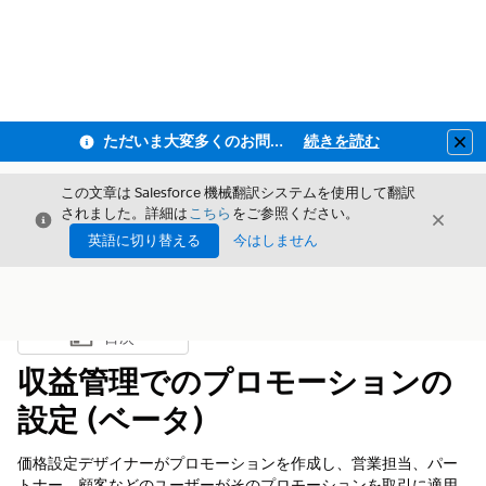
ただいま大変多くのお問い合わせをいただいており、ご連絡までにお時間を頂戴しております
続きを読む
Clo
この文章は Salesforce 機械翻訳システムを使用して翻訳
されました。詳細は
こちら
をご参照ください。
閉じる
閉じ
閉じる
英語に切り替える
今はしません
目次
目次を表示
収益管理でのプロモーションの
設定 (ベータ)
価格設定デザイナーがプロモーションを作成し、営業担当、パー
トナー、顧客などのユーザーがそのプロモーションを取引に適用