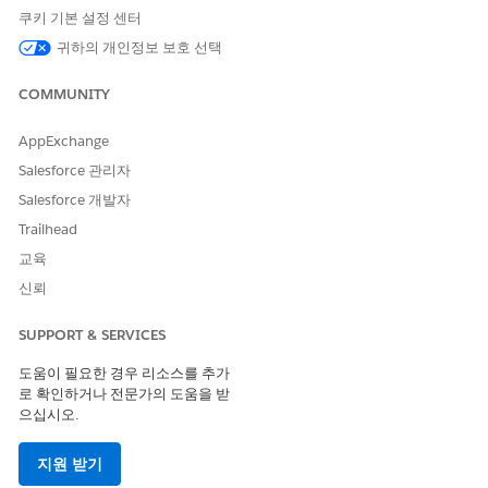
가격 책정 디자이너가 프로모션을 설계하고 적격성 규칙을 정의
쿠키 기본 설정 센터
할 수 있도록 프로모션을 활성화하고 사용자가 트랜잭션에 해당
프로모션을 적용할 수 있도록 합니다.
귀하의 개인정보 보호 선택
COMMUNITY
AppExchange
이 기사를 통해 문제를 해결했습니까?
Salesforce 관리자
개선을 위한 의견을 보내주세요.
Salesforce 개발자
예
아니요
Trailhead
교육
신뢰
SUPPORT & SERVICES
도움이 필요한 경우 리소스를 추가
로 확인하거나 전문가의 도움을 받
으십시오.
지원 받기