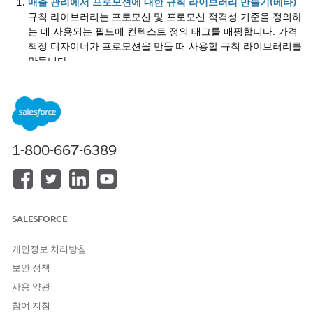
매출 관리에서 프로모션에 대한 규칙 라이브러리 만들기(베타)
규칙 라이브러리는 프로모션 및 프로모션 적격성 기준을 정의하
는 데 사용되는 필드에 컨텍스트 정의 태그를 매핑합니다. 가격
책정 디자이너가 프로모션을 만들 때 사용할 규칙 라이브러리를
만듭니다.
매출 관리에서 프로모션에 대한 가격 책정 절차 구성(베타)
기본 트랜잭션 가격 책정 절차에 프로모션 실행 요소를 추가하
여 가격 계산 동안 프로모션 관련 할인을 적용합니다.
매출 관리에서 프로모션을 표시하도록 Configurator 플로 수정
1-800-667-6389
(베타)
플로는 적격 프로모션을 보고 적용하는 기능을 제어합니다. 사
용하는 각 구성기 플로를 수정합니다.
지원되는 사용자 정의(베타)
필요한 경우 다음 구성을 완료하여 프로모션 적격성 및 가시성
SALESFORCE
을 사용자 정의합니다. 디자이너가 세일즈 채널을 기반으로 프
로모션을 표시할 수 있도록 채널을 설정합니다. 제품 검색 컨텍
개인정보 처리방침
스트 정의 및 플로를 사용자 정의하여 계정 통화 대신 트랜잭션
보안 정책
통화를 기반으로 프로모션을 표시합니다.
사용 약관
매출 관리에서 프로모션 활성화(베타)
참여 지침