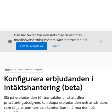
Den här texten har översatts med Salesforces
maskinöversättningssystem. Mer information
här
.
Stäng
Stäng
Stäng
Byt till engelska
Inte nu
Innehållsförteckningar
Visa innehållsförteckning
Konfigurera erbjudanden i
intäktshantering (beta)
Slå på erbjudanden för transaktioner så att dina
prissättningsdesigners kan skapa erbjudanden och användare,
som säljare, partners och kunder, kan tillämpa dem på