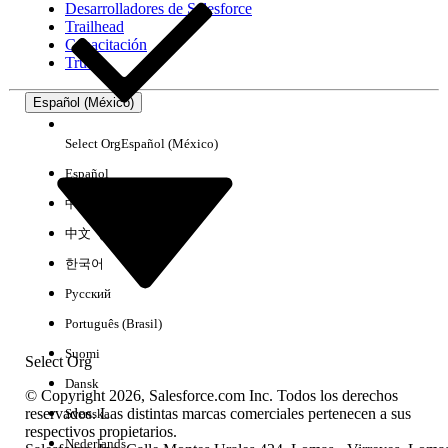
Desarrolladores de Salesforce
Trailhead
Experiencia
Capacitación
Trust
Español (México)
Borrar todo
Listo
Select Org
Español (México)
Español
中文（简体）
中文（繁體）
한국어
Русский
Português (Brasil)
Suomi
Select Org
Dansk
© Copyright 2026, Salesforce.com Inc. Todos los derechos
reservados. Las distintas marcas comerciales pertenecen a sus
Svenska
respectivos propietarios.
No hay resultados
Nederlands