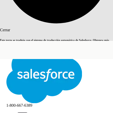
Buscar
Cerrar
Este texto se tradujo con el sistema de traducción automática de Salesforce. Obtenga más
Cambiar a inglés
Ahora no
detalles
aquí
.
Cerrar
Cerrar
1-800-667-6389