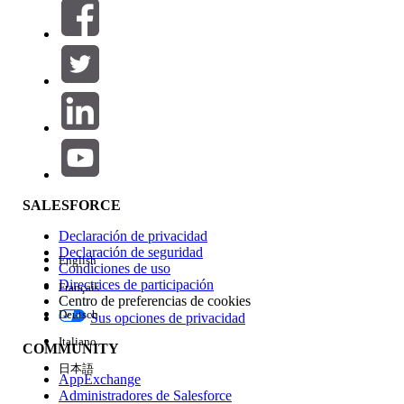
Filtros (0)
SELECCIONAR FILTROS
Agregar
Área de productos
Repercusión de función
SALESFORCE
Declaración de privacidad
Declaración de seguridad
English
Condiciones de uso
Directrices de participación
Français
Centro de preferencias de cookies
Deutsch
Sus opciones de privacidad
Edición
Italiano
COMMUNITY
日本語
AppExchange
Administradores de Salesforce