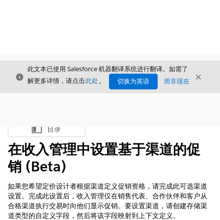
此文本已使用 Salesforce 机器翻译系统进行翻译。如需了
关闭
关闭
关闭
解更多详情，请点击
此处
。
切换为英语
而非现在
目录
显示目录
在收入管理中设置基于渠道的促
销 (Beta)
如果您希望定价设计者根据渠道定义促销资格，请完成此可选渠道
设置。完成此设置后，
收入管理
仅在销售代表、合作伙伴和客户从
合格渠道执行交易时向他们显示促销。要设置渠道，请创建存储渠
道类型的自定义字段，然后将该字段映射到上下文定义。