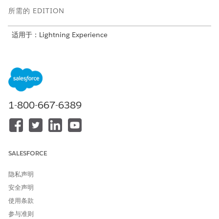
所需的 EDITION
适用于：Lightning Experience
适用于:具有
Revenue Cloud Advanced 许可证
和全局促销管理
基本加载项许可证或会员管理 - Growth 或 Advanced 许可证的
Revenue Management
Enterprise
、
Unlimited
和
Developer
Edition
(以前称为 Revenue Cloud)
。
1-800-667-6389
所需用户权限
自定义上下文定义：
上下文服务管理员
假设一家公司通过亲自、电话和网站等渠道提供销售。通过渠道，
他们可以根据销售发生的位置提供不同的促销。
SALESFORCE
创建自定义字段
隐私声明
在客户对象中，创建自定义字段来存储渠道。
安全声明
映射销售交易上下文定义中的自定义字段
使用条款
要根据产品配置器和交易行编辑器中的渠道显示促销，请将自定
义字段映射到销售交易上下文定义。
参与准则