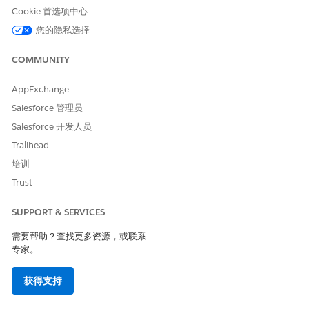
Cookie 首选项中心
为产品发现创建促销映射并映射字段
要在“浏览目录”页面上显示基于渠道的促销，请将自定义字段映
您的隐私选择
射到产品发现上下文定义。
COMMUNITY
启用渠道
编辑产品发现和销售交易上下文定义后，更新规则库并启用渠
AppExchange
道。
Salesforce 管理员
Salesforce 开发人员
Trailhead
本文章是否解决您的问题？
培训
请与我们共享您的想法，以便我们进行改进！
Trust
是
否
SUPPORT & SERVICES
需要帮助？查找更多资源，或联系
专家。
获得支持