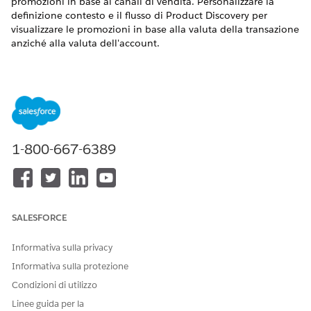
promozioni in base ai canali di vendita. Personalizzare la
definizione contesto e il flusso di Product Discovery per
visualizzare le promozioni in base alla valuta della transazione
anziché alla valuta dell'account.
IMPORTANTE
È possibile visualizzare promozioni basate sulla valuta della
transazione solo se non sono state impostate promozioni
1-800-667-6389
basate sul canale.
Impostazione delle promozioni basate sul canale in
Gestione del reddito (beta)
SALESFORCE
Completare questa impostazione facoltativa del canale se
si desidera che i designer di prezzi definiscano l'idoneità
Informativa sulla privacy
delle promozioni in base ai canali. Dopo aver completato
Informativa sulla protezione
questa impostazione,
Gestione del reddito
visualizza le
promozioni per agenti di vendita, partner e clienti solo
Condizioni di utilizzo
quando eseguono transazioni dai canali idonei. Per
Linee guida per la