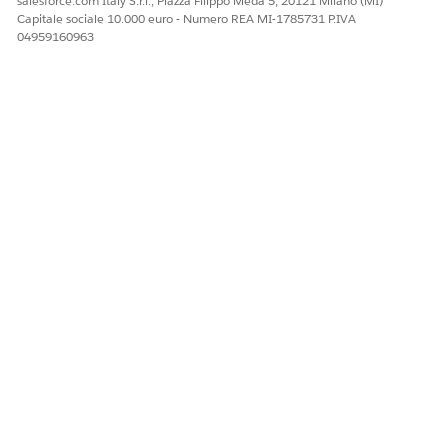
salesforce.com Italy S.r.l., Piazza Filippo Meda 5, 20121 Milano (MI)
Capitale sociale 10.000 euro - Numero REA MI-1785731 P.IVA
04959160963