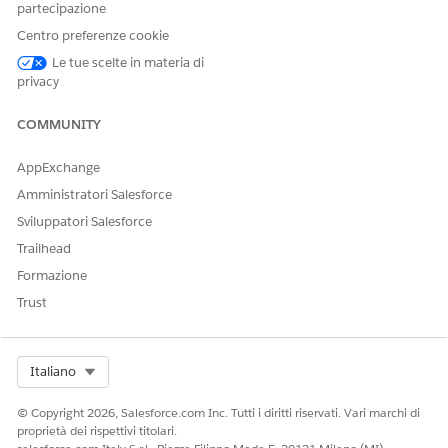
impostare i canali, creare un campo personalizzato in cui
partecipazione
è memorizzato il tipo di canale e quindi mappare il campo
Centro preferenze cookie
alle definizioni contesto.
Le tue scelte in materia di
Visualizzazione di promozioni basate sulla valuta di
privacy
transazione nelle organizzazioni con più valute (beta)
Completare questa impostazione facoltativa per
COMMUNITY
visualizzare le promozioni in base alla valuta della
transazione. Per impostazione predefinita, quando si
AppExchange
utilizzano più valute nell'organizzazione, la finestra Sfoglia
Amministratori Salesforce
cataloghi mostra le promozioni in base alla valuta
Sviluppatori Salesforce
dell'account associato alla transazione.
Trailhead
Formazione
Trust
QUESTO ARTICOLO HA RISOLTO IL PROBLEMA?
Facci sapere, così possiamo migliorare!
Select Org
Italiano
Sì
No
© Copyright 2026, Salesforce.com Inc. Tutti i diritti riservati. Vari marchi di
proprietà dei rispettivi titolari.