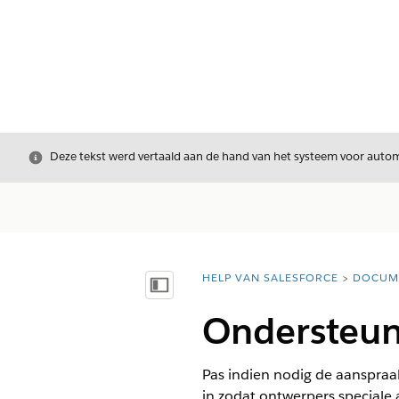
Sluiten
Deze tekst werd vertaald aan de hand van het systeem voor automa
HELP VAN SALESFORCE
DOCUM
U bent hier:
Inhoudsopgave weergeven
Ondersteun
Pas indien nodig de aanspraak
in zodat ontwerpers speciale