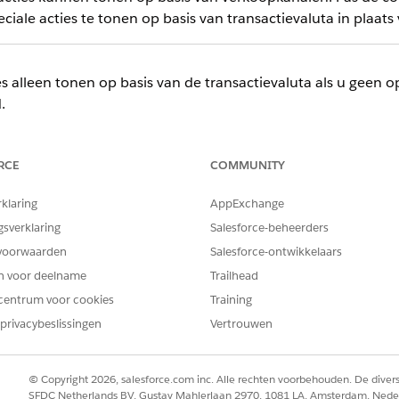
iale acties te tonen op basis van transactievaluta in plaats
es alleen tonen op basis van de transactievaluta als u geen 
.
le acties instellen in Omzetbeheer (bèta)
RCE
COMMUNITY
instelling als u prijsontwerpers aanspraak op speciale acties wilt l
tooid, toont
Omzetbeheer
speciale acties alleen aan verkoopverteg
rklaring
AppExchange
eren vanuit de in aanmerking komende kanalen. Als u kanalen wilt i
pgeslagen en wijst u het veld vervolgens toe aan uw contextdefinit
gsverklaring
Salesforce-beheerders
voorwaarden
Salesforce-ontwikkelaars
basis van transactievaluta in organisaties met meerdere valuta's (b
 om speciale acties te tonen op basis van de valuta van de transac
en voor deelname
Trailhead
et venster Bladeren in catalogi standaard speciale acties op basis 
centrum voor cookies
Training
privacybeslissingen
Vertrouwen
© Copyright 2026, salesforce.com inc. Alle rechten voorbehouden. De dive
SFDC Netherlands BV, Gustav Mahlerlaan 2970, 1081 LA, Amsterdam, Nede