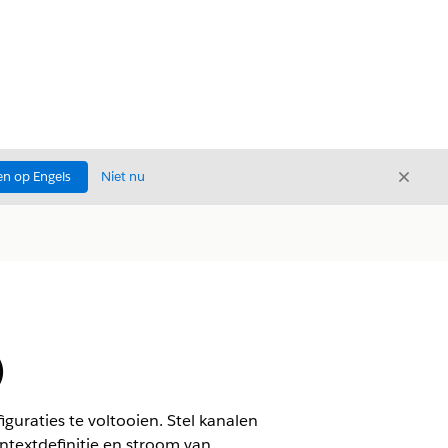
Sluite
n op Engels
Niet nu
Sluiten
)
guraties te voltooien. Stel kanalen
ntextdefinitie en stroom van