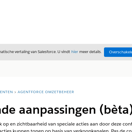
tische vertaling van Salesforce. U vindt
hier
meer details.
Overschakele
ENTEN
AGENTFORCE OMZETBEHEER
de aanpassingen (bèta
 op en zichtbaarheid van speciale acties aan door deze confi
 acties kunnen tonen op basis van verkoopkanalen. Pas de co