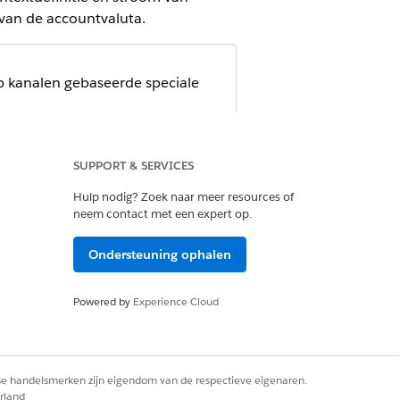
 van de accountvaluta.
op kanalen gebaseerde speciale
SUPPORT & SERVICES
aten definiëren op basis van kanalen.
enwoordigers, partners en klanten
Hulp nodig? Zoek naar meer resources of
nstellen, maakt u een aangepast veld
neem contact met een expert op.
ies.
Ondersteuning ophalen
èta)
tie. Wanneer u meerdere valuta's in uw
van de valuta van de account die aan de
Powered by
Experience Cloud
rse handelsmerken zijn eigendom van de respectieve eigenaren.
rland