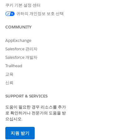
중요
쿠키 기본 설정 센터
거래 통화를 기반으로 프로모션을 표시할 수 있는 경우에만
채널
귀하의 개인정보 보호 선택
기반 프로모션을 설정하지 않은 경우
COMMUNITY
제품 검색 컨텍스트 정의 구성
AppExchange
트랜잭션 통화를 기반으로 프로모션을 표시하도록 정의를 변경합니
Salesforce 관리자
다.
Salesforce 개발자
확장된 제품 검색 컨텍스트 정의를 편집합니다.
Trailhead
설정에서
컨텍스트 정의를
찾아서 선택합니다.
교육
사용자 정의 정의를
클릭합니다.
확장된 제품 검색 컨텍스트 정의를 클릭합니다.
신뢰
사전 구축 컨텍스트 정의를 사용하는 경우
ProductDiscoveryContext 컨텍스트 정의를
확장합니다
.
SUPPORT & SERVICES
편집
을 클릭합니다.
도움이 필요한 경우 리소스를 추가
컨텍스트 정의 편집 페이지에서
다음
을 클릭합니다.
로 확인하거나 전문가의 도움을 받
구조 편집 페이지에서 Promotion__std 옆의
를 클릭합니다.
으십시오.
이름에
입력하고
다음
을 클릭합니다.
Transaction__c를
Transaction__c
를 클릭합니다.
지원 받기
특성 추가
를 클릭하고 통화 세부 사항을 추가합니다.