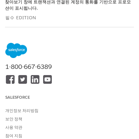
찾아보기 창에 트랜잭션과 연결된 계정의 통화를 기반으로 프로모
션이 표시됩니다.
필수 EDITION
지원 제품: Lightning Experience
다음 버전에서 사용 가능:
Enterprise
,
Unlimited
및
Developer
Edition of
Revenue Management
(이전 Revenue Cloud)
,
Revenue Cloud Advanced 라이센스
, 글로벌 프로모션 관리 기
본 추가 기능 라이센스 또는 Loyalty Management - Growth 또
1-800-667-6389
는 Advanced 라이센스.
필요한 사용자 권한
컨텍스트 정의 사용자 정의:
컨텍스트 서비스 관리자
SALESFORCE
플로 사용자 정의:
플로 관리
개인정보 처리방침
보안 정책
사용 약관
참여 지침