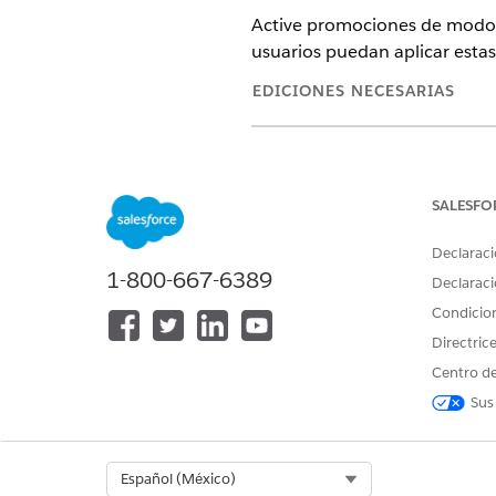
Active promociones de modo q
usuarios puedan aplicar esta
EDICIONES NECESARIAS
Disponible en: Lightning Experi
Disponible en:
Enterprise
Editio
la licencia Revenue Cloud Adv
SALESFO
Management - Growth o Advan
Declaraci
1-800-667-6389
Declaraci
Condicio
Para activar promociones:
Directric
Antes de activar promociones
Centro de
Active cascada de precios par
Sus
Agregue el componente Edi
Select Org
Español (México)
El component
NOTA