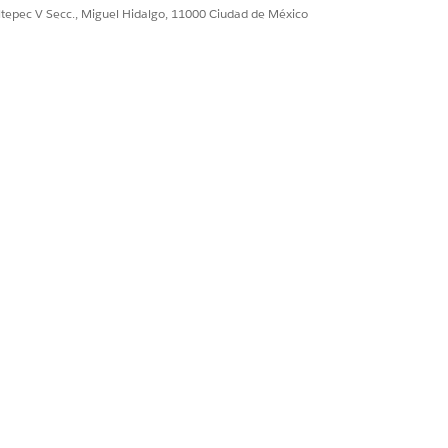
ultepec V Secc., Miguel Hidalgo, 11000 Ciudad de México
oción para el descubrimiento de
lican promociones.
y acceso
a registros.
objeto
.
e promoción de su procedimiento