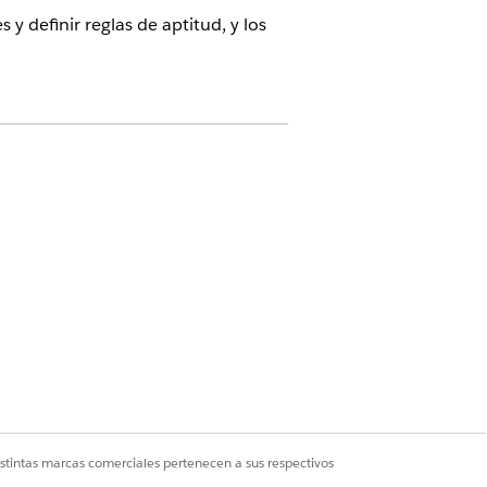
definir reglas de aptitud, y los
(anteriormente Revenue Cloud)
con
ones o la licencia Loyalty
pedidos y presupuestos
.
istintas marcas comerciales pertenecen a sus respectivos
iones.