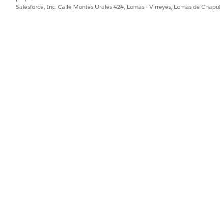
Salesforce, Inc. Calle Montes Urales 424, Lomas - Virreyes, Lomas de Chap
seleccione
Configuración de ingresos
.
sacciones.
glas.
es basadas en canal, seleccione la asignación de contexto de prom
 y seleccione
Configuración de descubrimiento
de productos.
 de contexto de promoción.
es, proporcione acceso de registro a usuarios que ven y ap
 a registros de estos objetos. Consulte
Funciones de colaboración 
ejecución de promoción
ación de ejecución de promoción
 a registros del objeto Biblioteca de reglas. Consulte
Permisos de 
iones para transacciones, elimine el elemento Ejecución d