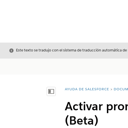
Cerrar
Este texto se tradujo con el sistema de traducción automática de
AYUDA DE SALESFORCE
DOCUM
Usted está aquí:
Mostrar índice de materias
Activar pro
(Beta)