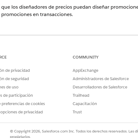
ue los diseñadores de precios puedan diseñar promociones y 
s promociones en transacciones.
ence
n,
Unlimited
Edition y
Developer
Edition de
Revenue Management
anced
y la licencia complementaria básica Gestión global de promoci
RCE
COMMUNITY
ced.
ón de privacidad
AppExchange
PERMISOS DE USUARIO NECESARIOS
ón de seguridad
Administradores de Salesforce
nes de uso
Desarrolladores de Salesforce
Personalizar aplicación
es de participación
Trailhead
:
 preferencias de cookies
Capacitación
a respuestas de API y active la persistencia de cascada de precios
.
 opciones de privacidad
Trust
tor de partidas de transacciones a formatos de página de 
© Copyright 2026, Salesforce.com Inc. Todos los derechos reservados. Las d
e Editor de partidas de transacciones de ventas no admite promoc
propietarios.