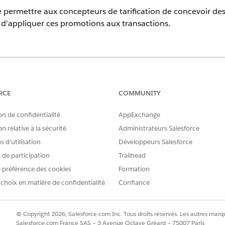
e permettre aux concepteurs de tarification de concevoir des
urs d'appliquer ces promotions aux transactions.
erience
terprise
,
Unlimited
et
Developer
de
Revenue Management
(aupara
la licence complémentaire Gestion globale des promotions Basic o
RCE
COMMUNITY
on de confidentialité
AppExchange
AUTORISATIONS UTILISATEUR REQUISES
n relative à la sécurité
Administrateurs Salesforce
 d’utilisation
Développeurs Salesforce
Personnaliser l'application
s de participation
Trailhead
 :
 préférence des cookies
Formation
ur les réponses d'API et activez la persistance
de la cascade des prix
 choix en matière de confidentialité
Confiance
eur de ligne de transaction aux présentations de page
de de
© Copyright 2026, Salesforce.com Inc. Tous droits réservés. Les autres marqu
osant Éditeur de ligne de transaction commerciale ne prend pas e
Salesforce.com France SAS – 3 Avenue Octave Gréard – 75007 Paris