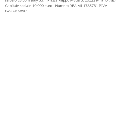
salesforce.com Italy S.r.l., Piazza Filippo Meda 5, 20121 Milano (MI)
Promozione
Capitale sociale 10.000 euro - Numero REA MI-1785731 P.IVA
Gruppo di valutazione esecuzione promozione
04959160963
Voce gruppo di valutazione esecuzione promozione
Coupon
Fornire l'accesso in lettura ai record dell'oggetto Libreria di
regole. Vedere
Autorizzazioni oggetto
.
NOTA
Se si disattiva Promozioni per transazioni, rimuovere
l'elemento Esecuzione promozione dalla procedura di
calcolo dei prezzi. Vedere
Configurazione della procedura
di calcolo dei prezzi per le promozioni in
Gestione del
reddito
.
QUESTO ARTICOLO HA RISOLTO IL PROBLEMA?