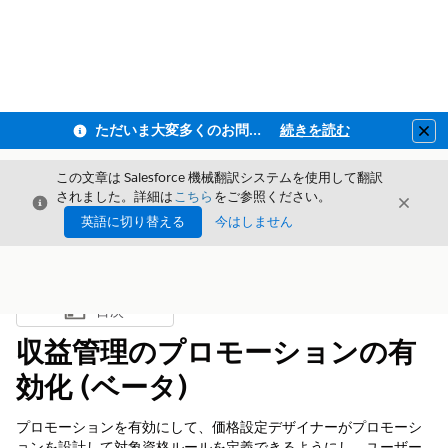
ただいま大変多くのお問い合わせをいただいており、ご連絡までにお時間を頂戴しております
続きを読む
Clo
この文章は Salesforce 機械翻訳システムを使用して翻訳
されました。詳細は
こちら
をご参照ください。
閉じる
閉じ
閉じる
英語に切り替える
今はしません
目次
目次を表示
収益管理のプロモーションの有
効化 (ベータ)
プロモーションを有効にして、価格設定デザイナーがプロモーシ
ョンを設計して対象資格ルールを定義できるようにし、ユーザー