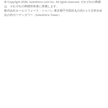
© Copyright 2026, Salesforce.com Inc. All rights reserved. それぞれの商標
い。
は、それぞれの商標所有者に帰属します。
Promotion
株式会社セールスフォース・ジャパン 東京都千代田区丸の内1-1-3 日本生命
プロモーション実行評価グループ
丸の内ガーデンタワー（Salesforce Tower）
プロモーション実行評価グループ項目
Coupon
ルールライブラリオブジェクトのレコードへの参照アクセス権
を付与します。「
オブジェクト権限」
を参照してください。
メモ
取引のプロモーションを無効にする場合は、価格設定手順から
[プロモーション実行] 要素を削除します。「
収益管理
でのプロ
モーションの価格設定手順の設定
」を参照してください。
この記事で問題は解決されましたか?