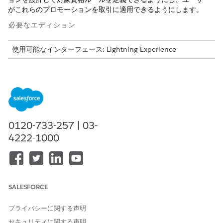
がこれらのプロモーションを取引に適用できるようにします。
必要なエディション
使用可能なインターフェース: Lightning Experience
使用可能なエディション:
Revenue Management
(旧 Revenue
Cloud)
の
Enterprise
Edition、
Unlimited
Edition、および
Developer
Edition (
Revenue Cloud Advanced ライセンス
付
属)、およびグローバルプロモーション管理 Basic アドオンライ
センスまたは Loyalty Management - Growth または
Advanced ライセンス。
0120-733-257 | 03-
4222-1000
必要なユーザー権限
プロモーションを有効にする
「アプリケーションのカスタ
マイズ」
プロモーションを有効にする前に、次の手順を実行します。
SALESFORCE
API 応答の価格ウォーターフォールを有効化し、価格ウォータ
プライバシーに関する声明
ーフォールの保持を有効にします。
セキュリティに関する声明