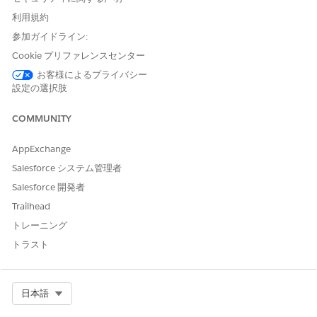
見積および注文ページレイアウトにトランザクション品目エデ
ィターコンポーネントを追加します。
利用規約
参加ガイドライン:
Cookie プリファレンスセンター
お客様によるプライバシー
設定の選択肢
販売取引品目エディターコンポーネントでは、プロモ
メモ
ーションはサポートされません。
COMMUNITY
[設定] で、[
収益設定]
を見つけて選択します。
AppExchange
[取引のプロモーション] を有効にします。
Salesforce システム管理者
ルールライブラリを選択します。
Salesforce 開発者
チャネルベースのプロモーションを使用している場合、商品検
Trailhead
出のプロモーションコンテキストの対応付けを選択します。
[設定] で、[
商品検出設定
] を見つけて選択します。
トレーニング
プロモーションコンテキストの対応付けを選択します。
トラスト
プロモーションを有効にしたら、プロモーションを表示および適
用するユーザーにレコードアクセス権を付与します。
Select Org
日本語
これらのオブジェクトのレコードへの参照アクセス権を付与し
ます。「
共有およびレコードアクセス
機能」を参照してくださ