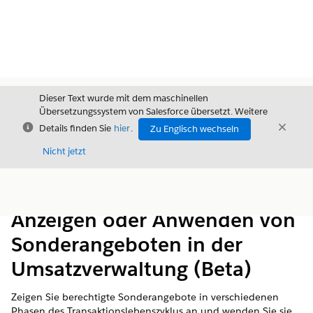
Dieser Text wurde mit dem maschinellen
Übersetzungssystem von Salesforce übersetzt. Weitere
Schließen
Schli
Details finden Sie
hier
.
Zu Englisch wechseln
Schließ
Nicht jetzt
Inhalt
Inhalt anzeigen
Anzeigen oder Anwenden von
Sonderangeboten in der
Umsatzverwaltung (Beta)
Zeigen Sie berechtigte Sonderangebote in verschiedenen
Phasen des Transaktionslebenszyklus an und wenden Sie sie