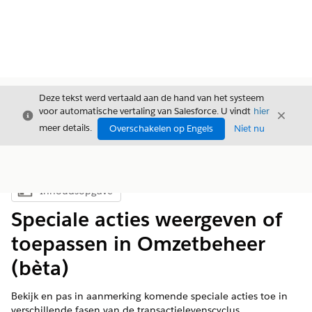
Deze tekst werd vertaald aan de hand van het systeem
voor automatische vertaling van Salesforce. U vindt
hier
Sluiten
Sluite
Sluiten
meer details.
Overschakelen op Engels
Niet nu
Inhoudsopgave
Inhoudsopgave weergeven
Speciale acties weergeven of
toepassen in Omzetbeheer
(bèta)
Bekijk en pas in aanmerking komende speciale acties toe in
verschillende fasen van de transactielevenscyclus.