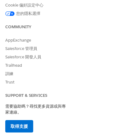
會顯示產品和種類促銷。
Cookie 偏好設定中心
您的隱私選擇
以下是「瀏覽目錄」視窗中促銷的考量事項。
它只會顯示根產品的促銷。
COMMUNITY
它會為產品顯示最多 5 個符合資格的促銷。不過,您的產品設計
師可以設定的促銷數目或您可以套用的促銷數目沒有限制。
AppExchange
若要增加此限制以顯示最多 10 個符合資格的促銷,請連絡
Salesforce 管理員
Salesforce 客戶支援。
Salesforce 開發人員
依預設,會根據為交易所選帳戶的貨幣顯示促銷。不過,您的管理
Trailhead
員可以
設定設定以根據交易貨幣
顯示促銷。
訓練
進入 App Launcher,尋找並選取「
報價
」或「
訂單
」。
Trust
按一下「
瀏覽目錄
」。
若要查看產品或種類的符合資格促銷清單,請按一下對應的促銷
SUPPORT & SERVICES
按鈕。
需要協助嗎？尋找更多資源或與專
家連線。
從產品設定程式套用促銷
檢視促銷清單,並從產品組態器套用促銷。
取得支援
開啟產品組態器
。