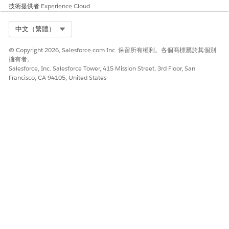
「產品設定程式」視窗會顯示可用促銷的數目。
技術提供者
Experience Cloud
按一下號碼以查看可用促銷清單及其詳細資料。
針對已配套產品,設定程式只會顯示根產品的符合資格促銷。若
Select Org
中文（繁體）
要將手動促銷套用至子系產品,請使用「交易條列編輯器」上的
側邊面板。
© Copyright 2026, Salesforce.com Inc. 保留所有權利。各個商標屬於其個別
若要套用促銷,請開啟其旁邊的切換開關。
擁有者。
此摘要區段顯示已申請促銷的數量。
Salesforce, Inc. Salesforce Tower, 415 Mission Street, 3rd Floor, San
Francisco, CA 94105, United States
從交易條列編輯器套用促銷
使用側邊面板查看可用的促銷並套用手動促銷。
進入 App Launcher,尋找並選取「
報價
」或「
訂單
」。
將產品新增至報價或訂單
。
按一下產品名稱。
側邊面板隨即顯示。
開啟「
促銷」
索引標籤。
此索引標籤會顯示符合資格的促銷清單。
若要套用促銷,請開啟其旁邊的切換開關。
若要查看條列項目的價格瀑布圖,請將滑鼠停留在其淨單價上。
檢視受管理資產的促銷