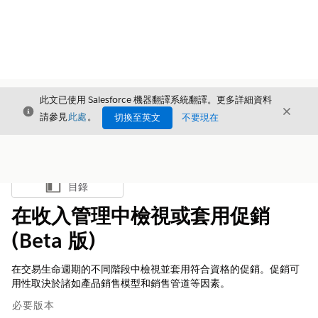
此文已使用 Salesforce 機器翻譯系統翻譯。更多詳細資料
結束
結束
結束
請參見
此處
。
切換至英文
不要現在
目錄
顯示目錄
在收入管理中檢視或套用促銷
(Beta 版)
在交易生命週期的不同階段中檢視並套用符合資格的促銷。促銷可
用性取決於諸如產品銷售模型和銷售管道等因素。
必要版本