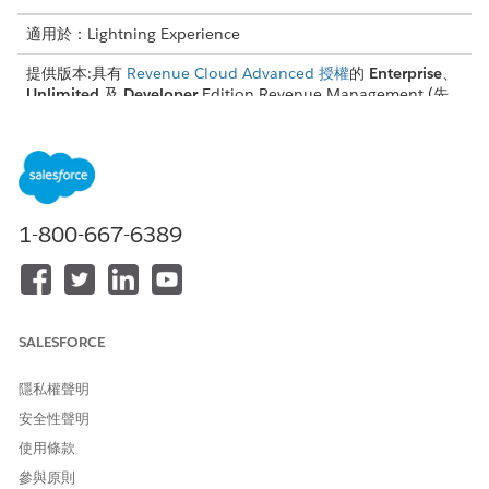
適用於：Lightning Experience
提供版本:具有
Revenue Cloud Advanced 授權
的
Enterprise
、
Unlimited
及
Developer
Edition
Revenue Management
(先
前稱為 Revenue Cloud)
,以及全球促銷管理基本附加元件授權或
Loyalty Management - Growth 或 Advanced 授權。
所需的使用者權限
若要將促銷套用至銷售交易:
在銷售交易上套用促銷
1-800-667-6389
與
促銷檢視者
SALESFORCE
修正、續約或取消資產的考量事項
若要在您修正、續約或取消資產時有效使用促銷,請熟悉這些考
量事項。
隱私權聲明
安全性聲明
在瀏覽目錄視窗中檢視促銷
使用條款
參與原則
「瀏覽目錄」視窗會顯示種類和產品的符合資格促銷。針對產品,它