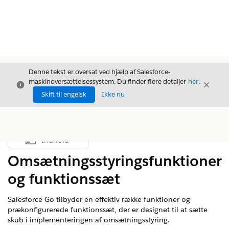
Denne tekst er oversat ved hjælp af Salesforce-
maskinoversættelsessystem. Du finder flere detaljer
her
.
Luk
Luk
Luk
Skift til engelsk
Ikke nu
Indhold
Vis indholdsfortegnelse
Omsætningsstyringsfunktioner
og funktionssæt
Salesforce Go tilbyder en effektiv række funktioner og
prækonfigurerede funktionssæt, der er designet til at sætte
skub i implementeringen af
omsætningsstyring
.