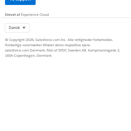
Klik på
Fortsæt
på det funktionssæt, du vil opsætte, og følg
trinene, så er du færdig.
Drevet af
Experience Cloud
Select Org
Dansk
© Copyright 2026, Salesforce.com Inc. Alle rettigheder forbeholdes.
Forskellige varemærker tilhører deres respektive ejere.
salesforce.com Danmark, filial af SFDC Sweden AB. Kampmannsgade 2,
1604 Copenhagen, Denmark
RELATED INFORMATION HTML