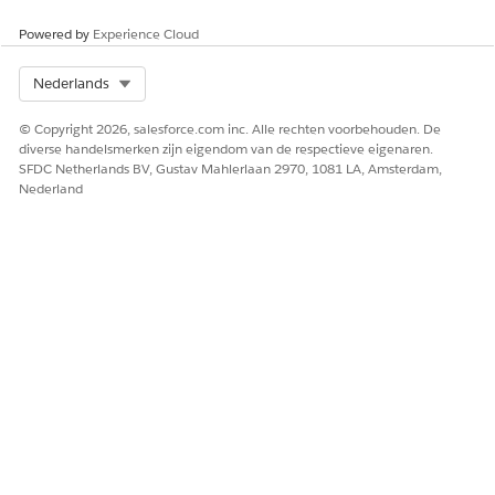
Revenue Cloud Initial Set-up
op.
Ga naar het tabblad Functiesets en stel het filter in voor
Powered by
Experience Cloud
Omzet
.
U vindt de lijst met voorzieningensets die zijn opgenomen
Select Org
Nederlands
onder
Omzetbeheer
en die u kunt instellen met Salesforce
Go.
© Copyright 2026, salesforce.com inc. Alle rechten voorbehouden. De
Klik op
Doorgaan
voor de voorzieningenset die u wilt
diverse handelsmerken zijn eigendom van de respectieve eigenaren.
SFDC Netherlands BV, Gustav Mahlerlaan 2970, 1081 LA, Amsterdam,
instellen en volg de stappen en u bent klaar.
Nederland