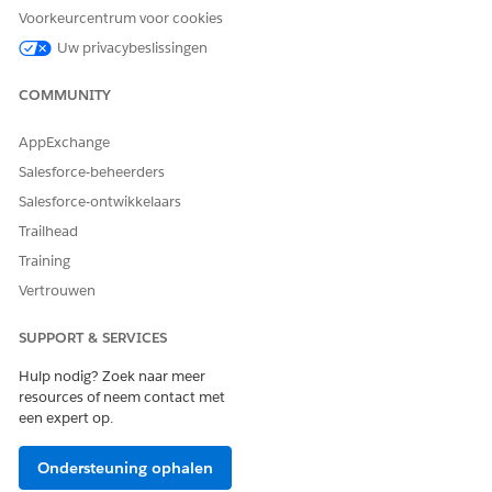
Voorkeurcentrum voor cookies
Uw privacybeslissingen
COMMUNITY
AppExchange
Salesforce-beheerders
Salesforce-ontwikkelaars
Trailhead
Training
Voer voor het configureren van de belangrijkste voorzieningen
Vertrouwen
en aan de slag gaan met
Omzetbeheer
de volgende stappen
uit.
SUPPORT & SERVICES
Selecteer Salesforce Go in het tandwielmenu of het
Hulp nodig? Zoek naar meer
hoofdmenu Set-up.
resources of neem contact met
De zoekfunctie in Salesforce Go stelt namen van
een expert op.
voorzieningen voor die lijken op de zoekterm die u
opgeeft.
Ondersteuning ophalen
Als u bijvoorbeeld de initiële set-up wilt bekijken, geeft u