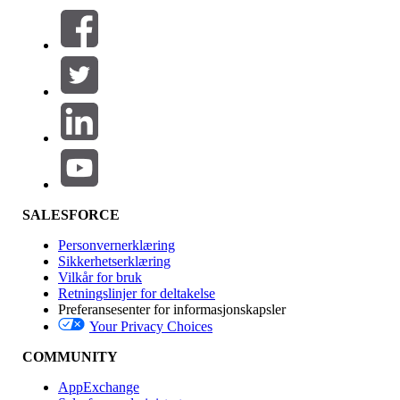
Filtre (0)
VELG FILTRE
Legg til
Produktområde
Funksjonsinnvirkning
SALESFORCE
Personvernerklæring
Sikkerhetserklæring
Vilkår for bruk
Retningslinjer for deltakelse
Preferansesenter for informasjonskapsler
Your Privacy Choices
Utgave
COMMUNITY
AppExchange