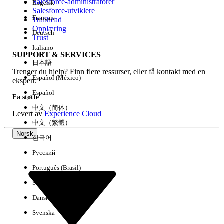
Salesforce-administratorer
Engelsk
Salesforce-utviklere
Français
Trailhead
Erfaring
Opplæring
Deutsch
Trust
Italiano
SUPPORT & SERVICES
日本語
Trenger du hjelp? Finn flere ressurser, eller få kontakt med en
Fjern alle
Utført
Español (México)
ekspert.
Español
Få støtte
中文（简体）
Levert av
Experience Cloud
中文（繁體）
Norsk
한국어
Русский
Português (Brasil)
Suomi
Dansk
Svenska