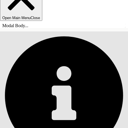
Open Main Menu
Close
Modal Body...
INNHOLD
Søk
Vis innholdsfortegnelse
Innhold