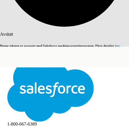
Søk
Avslutt
Denne teksten er oversatt med Salesforce maskinoversettingssystem. Flere detaljer
her
.
Bytt til engelsk
Ikke nå
Avslutt
Avslutt
1-800-667-6389