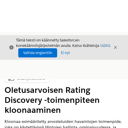
Tämä teksti on käännetty Salesforcen
konekäännösjärjestelmän avulla. Katso lisätietoja
täältä
.
Sulje
Sulje
Sulje
Vaihda englantiin
Ei nyt
Sisällysluettelo
Näytä sisällysluettelo
Oletusarvoisen Rating
Discovery -toimenpiteen
kloonaaminen
Kloonaa esimääritetty arvosteluiden havaintojen toimenpide,
joka on käytettävissä Hintojen hallinta -ominaisuudessa, ja