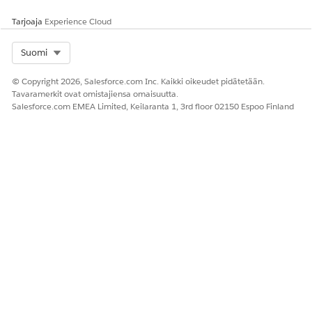
Tarjoaja
Experience Cloud
RATKAISIKO TÄMÄ ARTIKKELI ONGELMASI?
Anna palautetta, jotta voimme kehittyä!
Select Org
Suomi
Kyllä
Ei
© Copyright 2026, Salesforce.com Inc. Kaikki oikeudet pidätetään.
Tavaramerkit ovat omistajiensa omaisuutta.
Salesforce.com EMEA Limited, Keilaranta 1, 3rd floor 02150 Espoo Finland