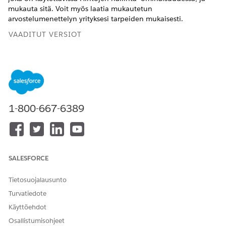
mukauta sitä. Voit myös laatia mukautetun
arvostelumenettelyn yrityksesi tarpeiden mukaisesti.
VAADITUT VERSIOT
Käytettävissä: Lightning Experiencessa
Käytettävissä:
Enterprise
Edition-,
Unlimited
Edition- ja
Developer
Edition -versioissa, joilla on
Revenue Cloud
Advanced -lisenssi
1-800-667-6389
TARVITTAVAT KÄYTTÖOIKEUDET
Arvosanojen tutkimisen
Pricing Discovery
toimenpiteiden luominen,
AND
päivittäminen, poistaminen
SALESFORCE
ja kloonaaminen:
Hintahallinnan suunnittelun
aika -käyttäjä
Tietosuojalausunto
Turvatiedote
Käyttöehdot
Osallistumisohjeet