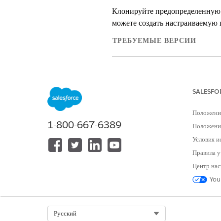
Клонируйте предопределенную п
можете создать настраиваемую 
ТРЕБУЕМЫЕ ВЕРСИИ
Доступно в версиях: Lightning E
Доступно в версиях:
Enterprise
Ed
SALESFO
Положени
1-800-667-6389
Для создания, обновления, удален
Положение
обнаружения рейтингов:
Условия и
Правила у
Центр нас
You
Стандартная пр
ВАЖНО!
Получите доступ к объек
посредством собственног
Select Org
Русский