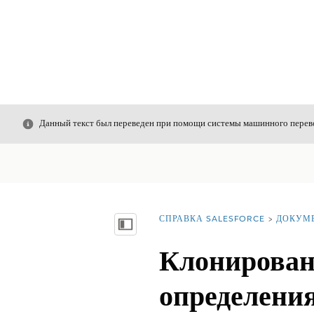
Закрыть
Данный текст был переведен при помощи системы машинного перево
СПРАВКА SALESFORCE
ДОКУМ
Вы находитесь здесь:
Показать содержание
Клонирован
определени