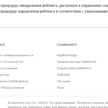
роцедуру обнаружения рейтинга, доступную в управлении ставк
процедуру определения рейтинга в соответствии с уникальными
xperience
ition,
Unlimited
Edition и
Developer
Edition с
лицензией Revenue 
RCE
COMMUNITY
НЕОБХОДИМЫЕ ПОЛНОМОЧИЯ ПОЛЬЗОВАТЕЛЯ
е о конфиденциальности
AppExchange
ия и клонирования процедур
Обнаружение ценообразова
 о безопасности
Администраторы Salesforce
спользования
Разработчики Salesforce
AND
частия
Trailhead
Пользователь времени прое
троек cookie-файлов
Обучение
r Privacy Choices
Trust
оцедура оценки использует объект «Рациональная сводка по использова
ту, связавшись с менеджером по работе с клиентами Salesforce или соз
© salesforce.com, inc., 2026 гг. Все права защищены. Упомянутые товарные з
о определения контекста.
Salesforce, Inc. Salesforce Tower, 415 Mission Street, 3rd Floor, San Francis