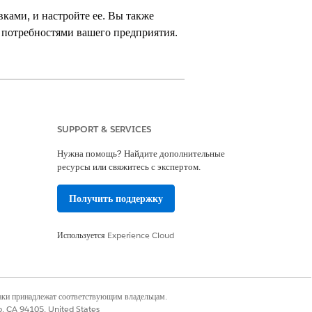
ами, и настройте ее. Вы также
 потребностями вашего предприятия.
Cloud Advanced
SUPPORT & SERVICES
Нужна помощь? Найдите дополнительные
ресурсы или свяжитесь с экспертом.
ния
Получить поддержку
ктирования управления тарифами
Используется
Experience Cloud
нию», который недоступен в общем.
дайте собственные соотнесения
наки принадлежат соответствующим владельцам.
co, CA 94105, United States