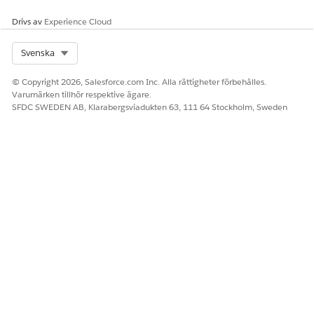
Drivs av
Experience Cloud
LÖSTE DENNA ARTIKEL DITT PROBLEM?
Berätta för oss vad vi kan förbättra!
Select Org
Svenska
Ja
Nej
© Copyright 2026, Salesforce.com Inc. Alla rättigheter förbehålles.
Varumärken tillhör respektive ägare.
SFDC SWEDEN AB, Klarabergsviadukten 63, 111 64 Stockholm, Sweden