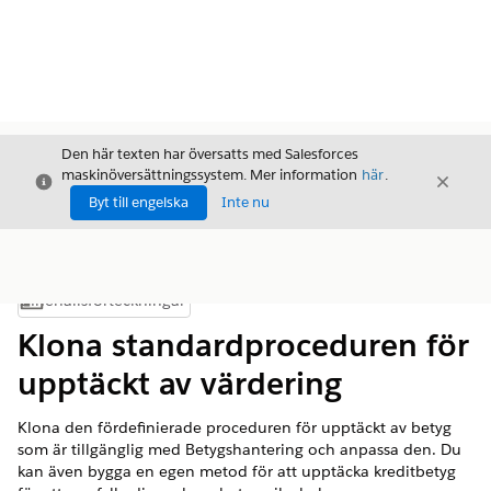
Den här texten har översatts med Salesforces
maskinöversättningssystem. Mer information
här
.
Stäng
Stäng
Stäng
Byt till engelska
Inte nu
Innehållsförteckningar
Visa innehållsförteckning
Klona standardproceduren för
upptäckt av värdering
Klona den fördefinierade proceduren för upptäckt av betyg
som är tillgänglig med Betygshantering och anpassa den. Du
kan även bygga en egen metod för att upptäcka kreditbetyg