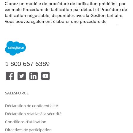
Clonez un modèle de procédure de tarification prédéfini, par
exemple Procédure de tarification par défaut et Procédure de
tarification négociable, disponibles avec la Gestion tarifaire.
Vous pouvez également élaborer une procédure de
tarification personnalisée pour répondre aux besoins uniques
de votre entreprise.
ÉDITIONS REQUISES
Disponible avec : Lightning Experience
1-800-667-6389
Disponible avec :
Enterprise
Edition,
Unlimited
Edition et
Developer
Edition avec
la licence Revenue Cloud Advanced
AUTORISATIONS UTILISATEUR REQUISES
SALESFORCE
Pour créer, mettre à jour,
Utilisateur du temps de
supprimer et cloner des
conception de Gestion
Déclaration de confidentialité
procédures de tarification :
tarifaire
Déclaration relative à la sécurité
Conditions d’utilisation
Directives de participation