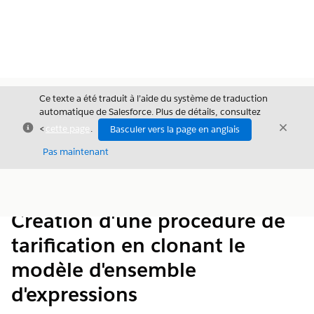
Ce texte a été traduit à l’aide du système de traduction
automatique de Salesforce. Plus de détails, consultez
Fermer
Ferme
<
cette page
.
Basculer vers la page en anglais
Fermer
Pas maintenant
Table des
Afficher la table des matières
matières
Création d'une procédure de
tarification en clonant le
modèle d'ensemble
d'expressions