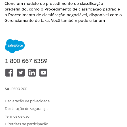
Clone um modelo de procedimento de classificação
predefinido, como o Procedimento de classificação padrão e
o Procedimento de classificação negociável, disponível com o
Gerenciamento de taxa. Você também pode criar um
procedimento de classificação personalizado para atender às
necessidades exclusivas da sua empresa.
EDIÇÕES OBRIGATÓRIAS
Disponível em: Lightning Experience
1-800-667-6389
Disponível em: Edições
Enterprise
,
Unlimited
e
Developer
com
a licença Revenue Cloud Advanced
PERMISSÕES NECESSÁRIAS AO USUÁRIO
SALESFORCE
Para criar, atualizar, excluir e
Usuário do tempo de design
clonar procedimentos de
do gerenciamento de
Declaração de privacidade
classificação:
frequência
Declaração de segurança
Termos de uso
Diretrizes de participação