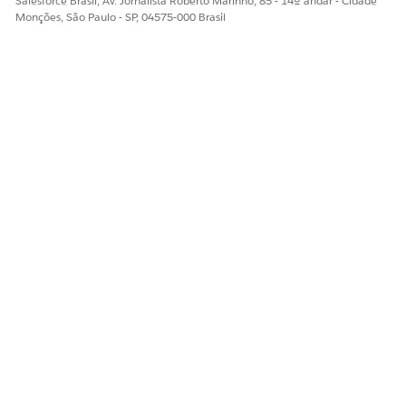
Salesforce Brasil, Av. Jornalista Roberto Marinho, 85 - 14º andar - Cidade
Monções, São Paulo - SP, 04575-000 Brasil
Salve suas alterações.
CONSULTE TAMBÉM:
Habilitar configurações de receita
ESTE ARTIGO RESOLVEU SEU PROBLEMA?
Diga-nos para podermos melhorar!
Sim
Não