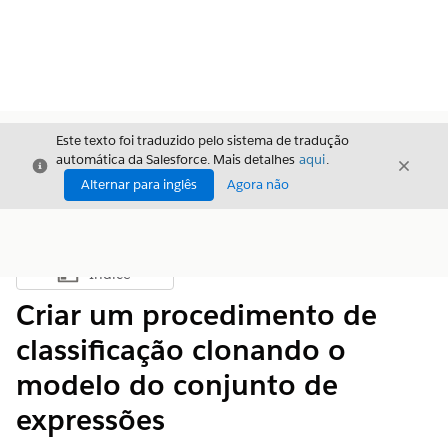
Este texto foi traduzido pelo sistema de tradução
automática da Salesforce. Mais detalhes
aqui
.
Fechar
Fecha
Fechar
Alternar para inglês
Agora não
Índice
Mostrar índice
Criar um procedimento de
classificação clonando o
modelo do conjunto de
expressões