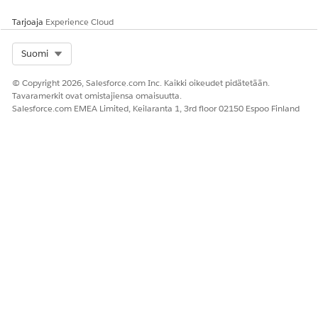
Hinta-
Luo
Käyttöresurssin tunnus.
Tarjoaja
Experience Cloud
kortin
mukautettu
merkintä:
tunniste
Select Org
Suomi
Käyttöres
urssin
© Copyright 2026, Salesforce.com Inc. Kaikki oikeudet pidätetään.
tunnus
Tavaramerkit ovat omistajiensa omaisuutta.
Salesforce.com EMEA Limited, Keilaranta 1, 3rd floor 02150 Espoo Finland
Hinta-
Luo
Syötä säännön kortin
kortin
mukautettu
merkintään liittyvä
merkintä:
tunniste
vakiomuotoinen
Mittayksik
mittayksikkö.
ön
mittayksik
kö
Input-muuttujat
PARAMET
KARTOITETTU
CONTEXT-TUNNISTEEN
RIN NIMI
KONTEKSTI -
KUVAUS
TUNNISTE
Syötetty
NetUnitRate
Käyttöresurssin
yksikkösu
kokonaissuhde.