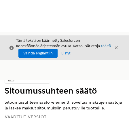
Tämä teksti on käännetty Salesforcen
konekäännösjärjestelmän avulla. Katso lisätietoja
täältä
.
Sulje
Sulje
Sulje
Vaihda englantiin
Ei nyt
Sisällysluettelo
Näytä sisällysluettelo
Sitoumussuhteen säätö
Sitoumussuhteen säätö -elementti soveltaa maksujen säätöjä
ja laskee maksut sitoumuksiin perustuville tuotteille.
VAADITUT VERSIOT