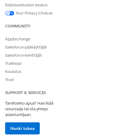
Omaisuuskur
RatingDecisionD
Transaktion
Evästeasetusten keskus
ssi-kortin
ateTime
alkamispäivä.
Your Privacy Choices
merkintä:
Alkamispäivä
COMMUNITY
Omaisuuskur
RatingDecisionD
Transaktion
ssi-kortin
ateTime
päättymispäivä.
AppExchange
merkintä:
Päättymispäi
Salesforce-pääkäyttäjät
vä
Salesforce-kehittäjät
Trailhead
Tulosääntöjen muuttujat
Koulutus
Trust
PARAMET
KARTOITETTU
CONTEXT-TUNNISTEEN
RIN NIMI
KONTEKSTI -
KUVAUS
TUNNISTE
SUPPORT & SERVICES
Säädön
Luo
Syötä käyttöresurssille
Tarvitsetko apua? Hae lisää
tyyppi
mukautettu
sovellettava säädön tyyppi.
resursseja tai ota yhteys
tunniste
asiantuntijaan.
Säätöarvo
Luo
Syötä käyttöresurssille
mukautettu
sovellettava säätöarvo.
Hanki tukea
tunniste