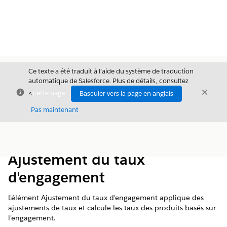
Ce texte a été traduit à l’aide du système de traduction
automatique de Salesforce. Plus de détails, consultez
Fermer
Ferme
<
cette page
.
Basculer vers la page en anglais
Fermer
Pas maintenant
Table des
Afficher la table des matières
matières
Ajustement du taux
d'engagement
L'élément Ajustement du taux d'engagement applique des
ajustements de taux et calcule les taux des produits basés sur
l'engagement.