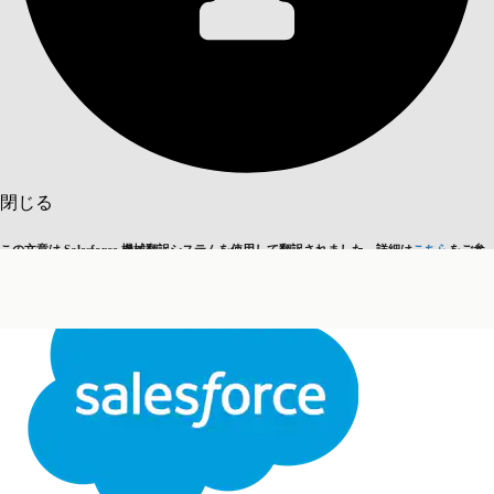
目次を表示
目次
検索
閉じる
この文章は Salesforce 機械翻訳システムを使用して翻訳されました。詳細は
こちら
をご参
英語に切り替える
今はしません
照ください。
閉じる
閉じる