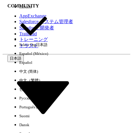
COMMUNITY
Italiano
AppExchange
Salesforce システム管理者
Salesforce 開発者
環境
Trailhead
トレーニング
Select Org
日本語
トラスト
Español (México)
日本語
Español
すべてクリア
完了
中文 (简体)
中文（繁體）
한국어
Русский
Português (Brasil)
Suomi
Dansk