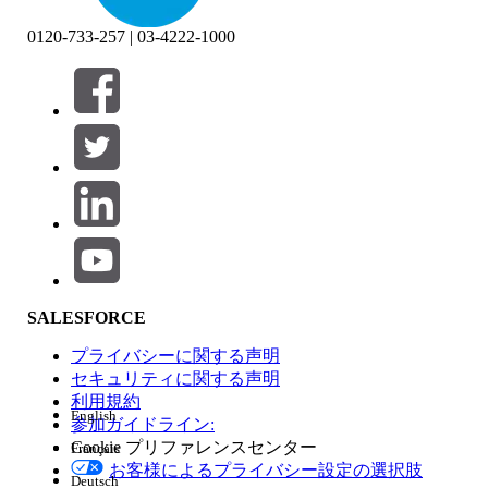
0120-733-257 | 03-4222-1000
絞り込み条件 (0)
絞り込み条件を選択
追加
製品エリア
SALESFORCE
機能の影響
プライバシーに関する声明
セキュリティに関する声明
利用規約
English
参加ガイドライン:
Cookie プリファレンスセンター
Français
エディション
お客様によるプライバシー設定の選択肢
Deutsch