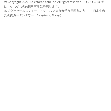
© Copyright 2026, Salesforce.com Inc. All rights reserved. それぞれの商標
を選択します。
は、それぞれの商標所有者に帰属します。
入力変数と出力変数の値を入力します。
株式会社セールスフォース・ジャパン 東京都千代田区丸の内1-1-3 日本生命
手順を保存します。
丸の内ガーデンタワー（Salesforce Tower）
この記事で問題は解決されましたか?
ご意見をお待ちしております。
はい
いいえ