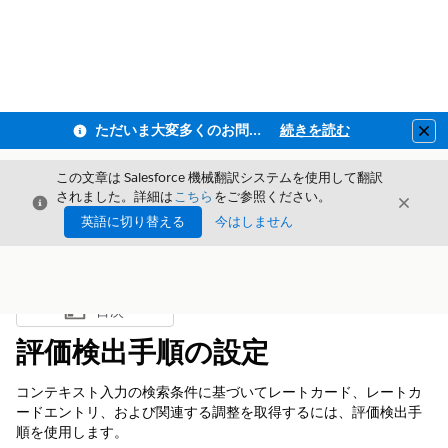
ただいま大変多くのお問い合わせをいただいており、ご連絡までにお時間を頂戴しております
続きを読む
Clo
この文章は Salesforce 機械翻訳システムを使用して翻訳
されました。詳細は
こちら
をご参照ください。
閉じる
閉じ
閉じる
英語に切り替える
今はしません
目次
目次を表示
評価検出手順の設定
コンテキスト入力の検索条件に基づいてレートカード、レートカ
ードエントリ、および関連する調整を取得するには、評価検出手
順を使用します。