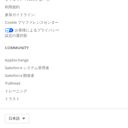
ます。
利用規約
利用状況の種別として [
評価検出]
を選択します。
参加ガイドライン:
コンテキスト定義を選択します。
Cookie プリファレンスセンター
変更を保存します。
お客様によるプライバシー
Salesforce に新しい評価検出手順のレコードページが表示さ
設定の選択肢
れます。
[詳細] タブの [評価検出手順バージョン] セクションで、作業
COMMUNITY
する評価検出手順バージョンをクリックします。
Salesforce によって、新しいタブで評価検出手順ビルダーが
AppExchange
開きます。
[
] をクリックし、次の順序でリストから評価検出要素を選
Salesforce システム管理者
択します。
Salesforce 開発者
レートカードを取得
Trailhead
Get Rate Card Entries (レートカードエントリを取得)
「階層ベースのレート調整を取得」または「属性ベースの
トレーニング
レート調整を取得」
トラスト
または、評価要素を [要素] パネルからビルダーキャンバスに
ドラッグすることもできます。［Elements］ パネルを開くに
Select Org
日本語
は、［
をクリックします。
[ルックアップテーブルの詳細] 項目で、ルックアップテーブル