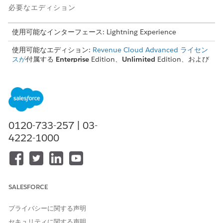
必要なエディション
使用可能なインターフェース: Lightning Experience
使用可能なエディション:
Revenue Cloud Advanced ライセン
スが
付属する
Enterprise
Edition、
Unlimited
Edition、および
Developer
Edition
必要なユーザー権限
評価手順を作成、更新、およ
レート管理設計時間ユーザー
び削除する
0120-733-257 | 03-
4222-1000
評価手順を使用する
Rate Management Run Time
User (レート管理ランタイムユ
ーザー)
アプリケーションランチャーで、[
Rating Discovery
Procedures
(評価検出手順)] を見つけて選択します。
SALESFORCE
[新規]
をクリックします。
次の詳細を指定します。
プライバシーに関する声明
名前を入力し、Tab キーを押して API 参照名を自動入力し
セキュリティに関する声明