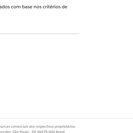
nados com base nos critérios de
 do gerenciamento de frequência
ão do gerenciamento de taxa
arcas comerciais dos respectivos proprietários.
onções, São Paulo - SP, 04575-000 Brasil