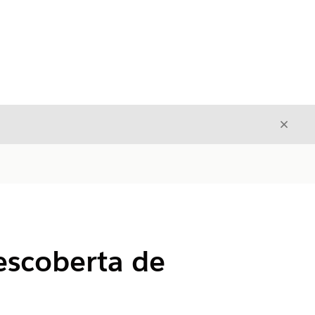
Fecha
Fechar
escoberta de