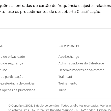
quência, entradas do cartão de frequência e ajustes relacio
exto, use os procedimentos de descoberta Classificação.
ience
se
,
Unlimited
e
Developer
com
a licença Revenue Cloud Advanced
RCE
COMMUNITY
PERMISSÕES NECESSÁRIAS AO USUÁRIO
o de privacidade
AppExchange
rocedimentos de classificação:
Usuário do tempo de design
ão de segurança
Administradores do Salesforce
e uso
Desenvolvedores do Salesforce
sificação:
Usuário do tempo de execuç
s de participação
Trailhead
ocalize e selecione
Procedimentos de descoberta de classificação
.
 preferência de cookies
Treinamento
s opções de privacidade
Trust
one Tab para preencher automaticamente o Nome da API.
y
como o tipo de uso.
© Copyright 2026, Salesforce.com Inc. Todos os direitos reservados. Várias m
de contexto.
Salesforce Brasil, Av. Jornalista Roberto Marinho, 85 - 14º andar - Cidade M