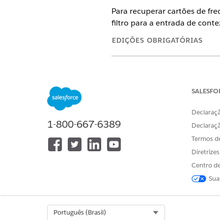
Para recuperar cartões de fre
filtro para a entrada de cont
EDIÇÕES OBRIGATÓRIAS
Disponível em: Lightning Exper
Disponível em: Edições
Enterpri
SALESFO
Declaraçã
1-800-667-6389
Para criar, atualizar e excluir p
Declaraç
Termos d
Para usar procedimentos de clas
Diretrize
No Iniciador de aplicativos, l
Centro de
Clique em
Novo
.
Sua
Especifique estes detalhes.
Insira um nome e pressi
Selecione
Rating Discover
Selecione uma definição 
Select Org
Português (Brasil)