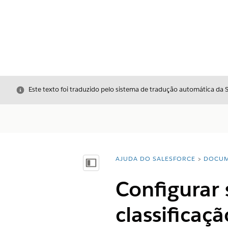
Fechar
Este texto foi traduzido pelo sistema de tradução automática da 
AJUDA DO SALESFORCE
DOCUM
Você está aqui:
Mostrar índice
Configurar
classificaçã