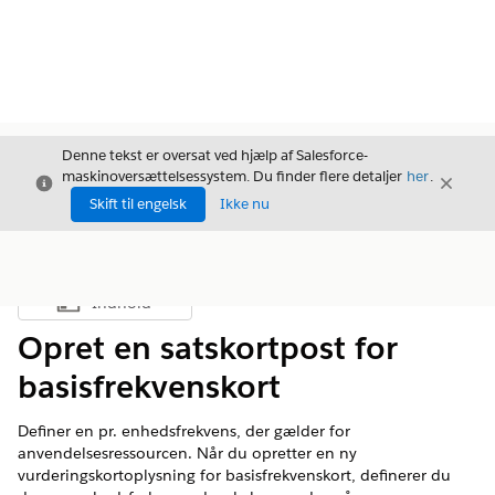
Denne tekst er oversat ved hjælp af Salesforce-
maskinoversættelsessystem. Du finder flere detaljer
her
.
Luk
Luk
Luk
Skift til engelsk
Ikke nu
Indhold
Vis indholdsfortegnelse
Opret en satskortpost for
basisfrekvenskort
Definer en pr. enhedsfrekvens, der gælder for
anvendelsesressourcen. Når du opretter en ny
vurderingskortoplysning for basisfrekvenskort, definerer du