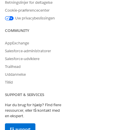
Retningslinjer for deltagelse
Angiv kursen og dens måleenhed, f.eks. valuta eller token.
Vælg, om kursen kan forhandles eller ikke kan forhandles.
Cookie-præferencecenter
Vælg statussen.
Uw privacybeslissingen
Kladde
Angiver, at værdikortposten er
COMMUNITY
Aktiv
Angiver, at vurderingskortpost
AppExchange
Inaktiv
Angiver, at værdikortposten ikk
Salesforce-administratorer
Salesforce-udviklere
Angiv datointervallet, og gem derefter dine ændringer.
Trailhead
RELATED INFORMATION HTML
Uddannelse
Tillid
Opret anvendelsesressourcer
SUPPORT & SERVICES
Har du brug for hjælp? Find flere
LØSTE DENNE ARTIKEL DIT PROBLEM?
ressourcer, eller få kontakt med
Giv os besked, så vi kan forbedre os!
en ekspert.
Ja
Nej
Få support