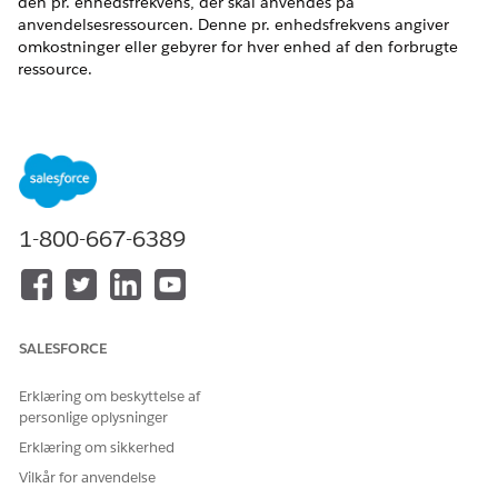
den pr. enhedsfrekvens, der skal anvendes på
anvendelsesressourcen. Denne pr. enhedsfrekvens angiver
omkostninger eller gebyrer for hver enhed af den forbrugte
ressource.
EDITIONSHEADING
Tilgængelig i: Lightning Experience
Tilgængelig i:
Enterprise
,
Unlimited
og
Developer
Edition
med
Revenue Cloud Advanced-licensen
1-800-667-6389
BRUGERTILLADELSER PÅKRÆVET
Hvis du vil oprette
Designtid for
vurderingskortoplysninger:
vurderingsstyring
SALESFORCE
Fra Appstarter skal du finde og vælge
Vurderingsstyring
.
Fra appnavigationsmenuen skal du vælge
Vurderingskort
.
Erklæring om beskyttelse af
personlige oplysninger
Åbn en vurderingskortregistrering af typen basis.
Klik på
Vurder kortoplysninger
, og klik derefter på
Ny
.
Erklæring om sikkerhed
Søg efter, og vælg en anvendelsesressource, et produkt,
Vilkår for anvendelse
der kan sælges, og vælg dens produktsalgsmodel.