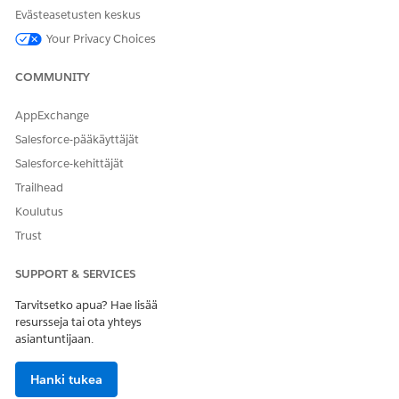
tuotemyyntimalli.
Evästeasetusten keskus
Määritä kurssi ja sen mittayksikkö, kuten valuutta tai
Your Privacy Choices
valtuus.
Valitse, onko hinta neuvoteltavissa vai ei.
COMMUNITY
Valitse tila.
Luonnos
Osoittaa, että hintakorttamer
AppExchange
Aktiivinen
Osoittaa, että säännöstelykort
Salesforce-pääkäyttäjät
Salesforce-kehittäjät
Ei-aktiivinen
Osoittaa, että säännön kortin 
Trailhead
Koulutus
Määritä ajanjakso ja tallenna muutoksesi.
Trust
KATSO MYÖS:
SUPPORT & SERVICES
Käyttöresurssien luominen
Tarvitsetko apua? Hae lisää
resursseja tai ota yhteys
asiantuntijaan.
RATKAISIKO TÄMÄ ARTIKKELI ONGELMASI?
Hanki tukea
Anna palautetta, jotta voimme kehittyä!