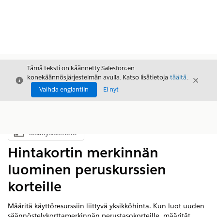
Tämä teksti on käännetty Salesforcen
konekäännösjärjestelmän avulla. Katso lisätietoja
täältä
.
Sulje
Sulje
Sulje
Vaihda englantiin
Ei nyt
Sisällysluettelo
Näytä sisällysluettelo
Hintakortin merkinnän
luominen peruskurssien
korteille
Määritä käyttöresurssiin liittyvä yksikköhinta. Kun luot uuden
säännöstelykorttamerkinnän perustasokorteille, määrität