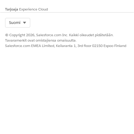
Kyllä
Ei
Tarjoaja
Experience Cloud
Select Org
Suomi
© Copyright 2026, Salesforce.com Inc. Kaikki oikeudet pidätetään.
Tavaramerkit ovat omistajiensa omaisuutta.
Salesforce.com EMEA Limited, Keilaranta 1, 3rd floor 02150 Espoo Finland