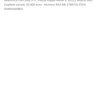
salesforce.com Italy S.r.l., Piazza Filippo Meda 5, 20121 Milano (MI)
Facci sapere, così possiamo migliorare!
Capitale sociale 10.000 euro - Numero REA MI-1785731 P.IVA
04959160963
Sì
No