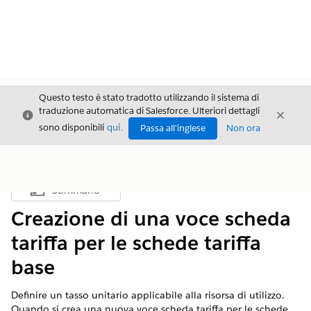
Questo testo è stato tradotto utilizzando il sistema di
traduzione automatica di Salesforce. Ulteriori dettagli
Chiudi
Chiud
Chiudi
sono disponibili
qui
.
Passa all'inglese
Non ora
Sommario
Mostra sommario
Creazione di una voce scheda
tariffa per le schede tariffa
base
Definire un tasso unitario applicabile alla risorsa di utilizzo.
Quando si crea una nuova voce scheda tariffa per le schede